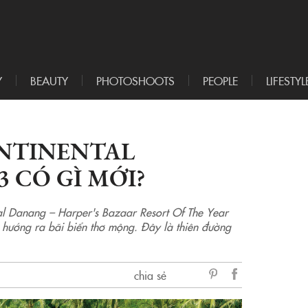
Y
BEAUTY
PHOTOSHOOTS
PEOPLE
LIFESTYL
NTINENTAL
 CÓ GÌ MỚI?
tal Danang – Harper's Bazaar Resort Of The Year
 hướng ra bãi biển thơ mộng. Đây là thiên đường
chia sẻ
sẻ