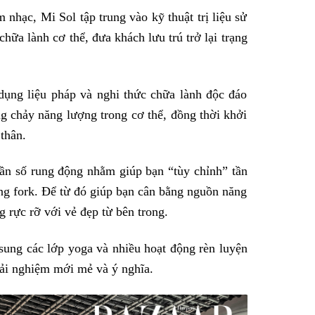
 nhạc, Mi Sol tập trung vào kỹ thuật trị liệu sử
hữa lành cơ thể, đưa khách lưu trú trở lại trạng
 dụng liệu pháp và nghi thức chữa lành độc đáo
g chảy năng lượng trong cơ thể, đồng thời khởi
thân.
tần số rung động nhằm giúp bạn “tùy chỉnh” tần
ng fork. Để từ đó giúp bạn cân bằng nguồn năng
g rực rỡ với vẻ đẹp từ bên trong.
sung các lớp yoga và nhiều hoạt động rèn luyện
rải nghiệm mới mẻ và ý nghĩa.