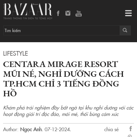
Centara Mirage Resort Mũi Né, nghỉ dưỡng cách TP.HCM chỉ 3 tiếng đồng hồ
Tog
navi
LIFESTYLE
CENTARA MIRAGE RESORT
MŨI NÉ, NGHỈ DƯỠNG CÁCH
TP.HCM CHỈ 3 TIẾNG ĐỒNG
HỒ
Khám phá trải nghiệm đầy bất ngờ tại khu nghỉ dưỡng với các
hoạt động giải trí độc đáo, mới mẻ, thổi bùng cảm xúc
Author:
Ngọc Anh
.
07-12-2024.
chia sẻ