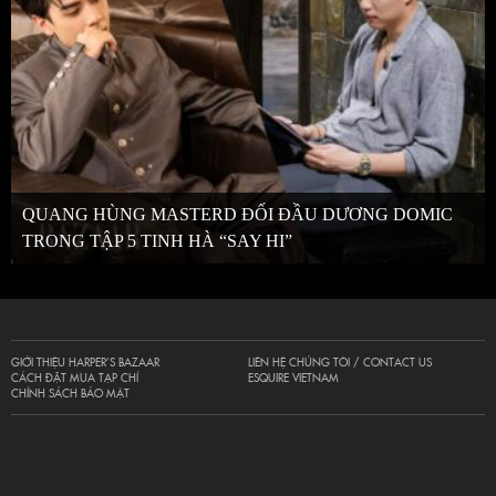
QUANG HÙNG MASTERD ĐỐI ĐẦU DƯƠNG DOMIC
TRONG TẬP 5 TINH HÀ “SAY HI”
GIỚI THIỆU HARPER’S BAZAAR
LIÊN HỆ CHÚNG TÔI / CONTACT US
CÁCH ĐẶT MUA TẠP CHÍ
ESQUIRE VIETNAM
CHÍNH SÁCH BẢO MẬT