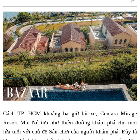
sẻ
Fac
Cách TP. HCM khoảng ba giờ lái xe, Centara Mirage
Resort Mũi Né tựa như thiên đường khám phá cho mọi
lứa tuổi với chủ đề Sân chơi của người khám phá. Đây là