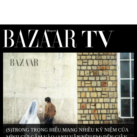
(S)TRONG TRỌNG HIẾU MANG NHIỀU KỶ NIỆM CỦA