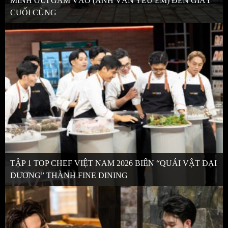
MÌNH GỬI GẮM VÀO (ANH VẪN YÊU EM) ĐẾN GIÂY
CUỐI CÙNG
TẬP 1 TOP CHEF VIỆT NAM 2026 BIẾN “QUÁI VẬT ĐẠI
DƯƠNG” THÀNH FINE DINING