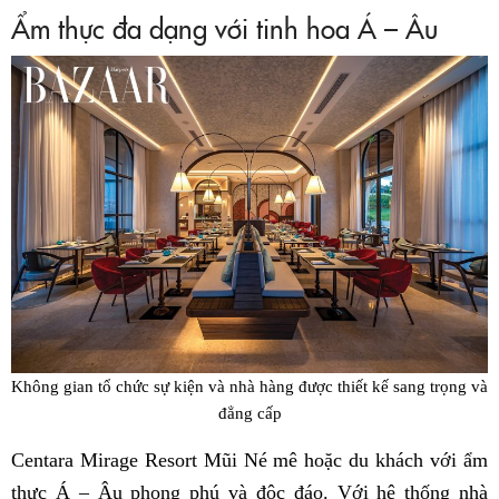
Ẩm thực đa dạng với tinh hoa Á – Âu
Không gian tổ chức sự kiện và nhà hàng được thiết kế sang trọng và
đẳng cấp
Centara Mirage Resort Mũi Né mê hoặc du khách với ẩm
thực Á – Âu phong phú và độc đáo. Với hệ thống nhà