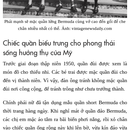
Phái mạnh sẽ mặc quần lửng Bermuda cùng vớ cao đến gối để che
chân nhiều nhất có thể. Ảnh: vintagenewsdaily.com
Chiếc quần biểu trưng cho phong thái
sống hưởng thụ của Mỹ
Trước giai đoạn thập niên 1950, quần đùi được xem là
món đồ cho thiếu nhi. Các bé trai được mặc quần đùi cho
đến vị thành niên. Vì vậy, đàn ông tránh không mặc quần
đùi nơi công cộng, để tránh trông như chưa trưởng thành.
Chính phái nữ đã tận dụng mẫu quần short Bermuda cho
thời trang hàng ngày. Khi nghỉ mát ở quần đảo Bermuda,
các chị em mặc áo tắm ra bãi biển phơi nắng, rồi xỏ chân
vào chiếc quần ống rộng này khi lên bờ, vừa kín đáo vừa