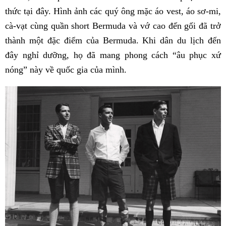
thức tại đây. Hình ảnh các quý ông mặc áo vest, áo sơ-mi,
cà-vạt cùng quần short Bermuda và vớ cao đến gối đã trở
thành một đặc điểm của Bermuda. Khi dân du lịch đến
đây nghỉ dưỡng, họ đã mang phong cách “âu phục xứ
nóng” này về quốc gia của mình.