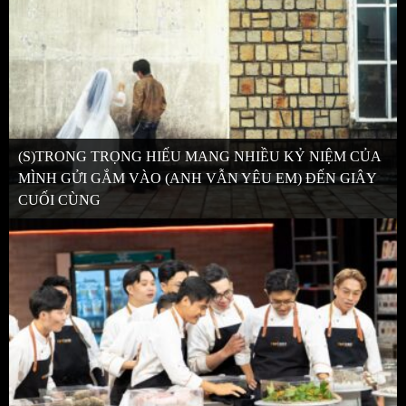
(S)TRONG TRỌNG HIẾU MANG NHIỀU KỶ NIỆM CỦA
MÌNH GỬI GẮM VÀO (ANH VẪN YÊU EM) ĐẾN GIÂY
CUỐI CÙNG