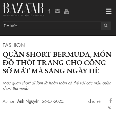
Quần short bermuda, món đồ thời trang cho công sở mát mà sang ngày hè
Tog
navi
FASHION
QUẦN SHORT BERMUDA, MÓN
ĐỒ THỜI TRANG CHO CÔNG
SỞ MÁT MÀ SANG NGÀY HÈ
Mặc quần short đi làm là hoàn toàn có thể với các mẫu quần
short Bermuda
Author:
Anh Nguyễn
.
26-07-2020.
chia sẻ
sẻ
Fac