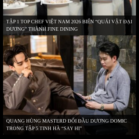
TẬP 1 TOP CHEF VIỆT NAM 2026 BIẾN “QUÁI VẬT ĐẠI
DƯƠNG” THÀNH FINE DINING
QUANG HÙNG MASTERD ĐỐI ĐẦU DƯƠNG DOMIC
TRONG TẬP 5 TINH HÀ “SAY HI”