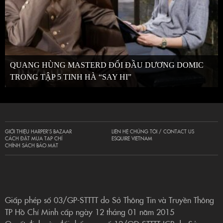
QUANG HÙNG MASTERD ĐỐI ĐẦU DƯƠNG DOMIC
TRONG TẬP 5 TINH HÀ “SAY HI”
GIỚI THIỆU HARPER’S BAZAAR
LIÊN HỆ CHÚNG TÔI / CONTACT US
CÁCH ĐẶT MUA TẠP CHÍ
ESQUIRE VIETNAM
CHÍNH SÁCH BẢO MẬT
Giấp phép số 03/GP-STTTT do Sở Thông Tin và Truyền Thông
TP Hồ Chí Minh cấp ngày 12 tháng 01 năm 2015