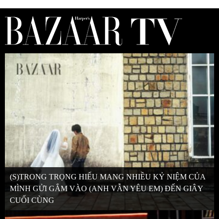
(S)TRONG TRỌNG HIẾU MANG NHIỀU KỶ NIỆM CỦA
MÌNH GỬI GẮM VÀO (ANH VẪN YÊU EM) ĐẾN GIÂY
CUỐI CÙNG