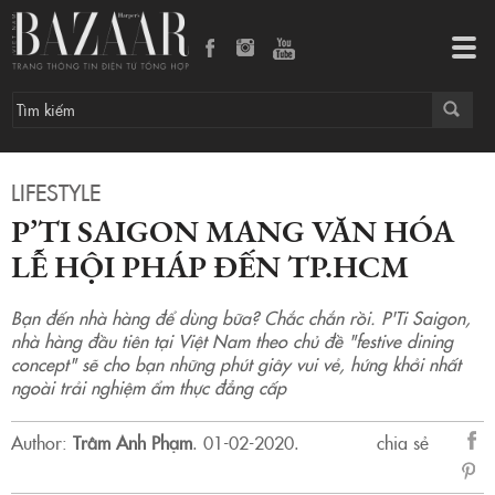
P’TI SAIGON MANG VĂN HÓA LỄ HỘI PHÁP ĐẾN TP.HCM
Tog
navi
LIFESTYLE
P’TI SAIGON MANG VĂN HÓA
LỄ HỘI PHÁP ĐẾN TP.HCM
Bạn đến nhà hàng để dùng bữa? Chắc chắn rồi. P'Ti Saigon,
nhà hàng đầu tiên tại Việt Nam theo chủ đề "festive dining
concept" sẽ cho bạn những phút giây vui vẻ, hứng khởi nhất
ngoài trải nghiệm ẩm thực đẳng cấp
Author:
Trâm Anh Phạm
.
01-02-2020.
chia sẻ
sẻ