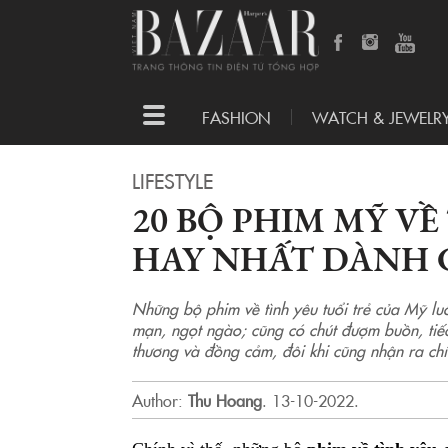
Toggle
FASHION
WATCH & JEWELR
navigation
LIFESTYLE
20 BỘ PHIM MỸ VỀ
HAY NHẤT DÀNH 
Những bộ phim về tình yêu tuổi trẻ của Mỹ lu
mạn, ngọt ngào; cũng có chút đượm buồn, tiế
thương và đồng cảm, đôi khi cũng nhận ra ch
Author:
Thu Hoang
.
13-10-2022.