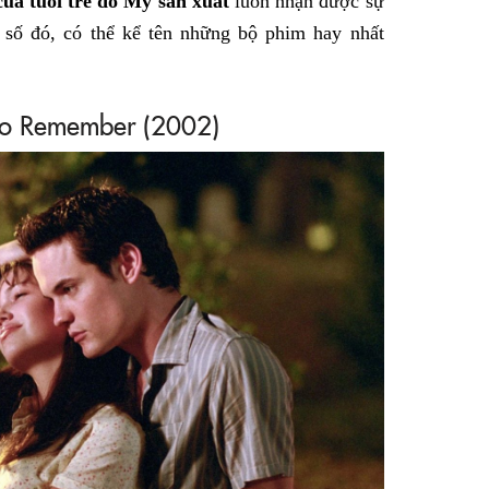
của tuổi trẻ do Mỹ sản xuất
luôn nhận được sự
Facebook
 số đó, có thể kể tên những bộ phim hay nhất
o Remember (2002)