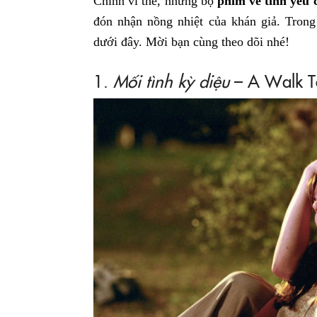
Chính vì thế, những bộ
phim về tình yêu 
đón nhận nồng nhiệt của khán giả. Trong
dưới đây. Mời bạn cùng theo dõi nhé!
1.
Mối tình kỳ diệu
– A Walk T