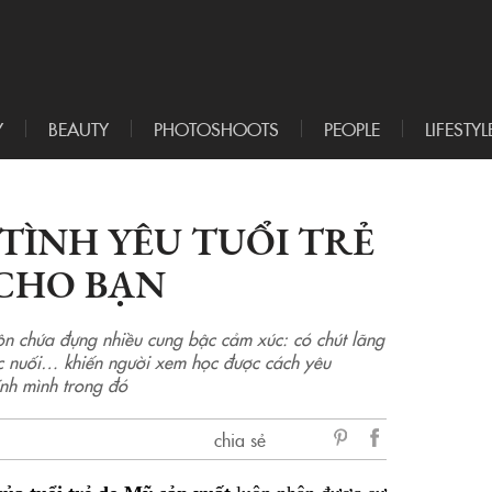
Y
BEAUTY
PHOTOSHOOTS
PEOPLE
LIFESTYL
 TÌNH YÊU TUỔI TRẺ
CHO BẠN
ôn chứa đựng nhiều cung bậc cảm xúc: có chút lãng
c nuối… khiến người xem học được cách yêu
ính mình trong đó
chia sẻ
sẻ