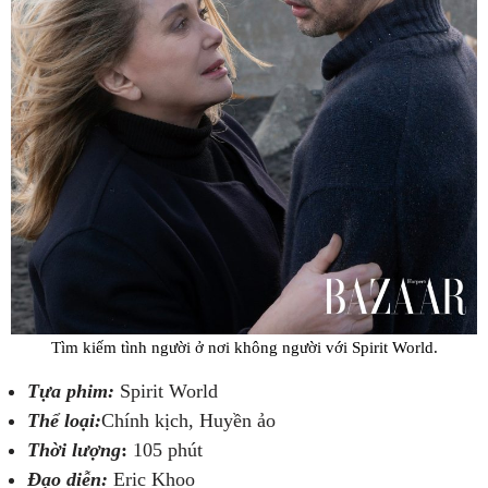
Tìm kiếm tình người ở nơi không người với Spirit World.
Tựa phim:
Spirit World
Thể loại:
Chính kịch, Huyền ảo
Thời lượng
:
105 phút
Đạo diễn:
Eric Khoo