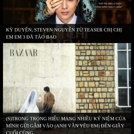
KỲ DUYÊN, STEVEN NGUYỄN TỪ TEASER CHỊ CHỊ
EM EM 3 ĐÃ TÁO BẠO
(S)TRONG TRỌNG HIẾU MANG NHIỀU KỶ NIỆM CỦA
MÌNH GỬI GẮM VÀO (ANH VẪN YÊU EM) ĐẾN GIÂY
CUỐI CÙNG