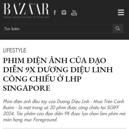
Phim điện ảnh của đạo diễn 9X Dương Diệu Linh công chiếu ở LHP Singapore
Tog
navi
LIFESTYLE
PHIM ĐIỆN ẢNH CỦA ĐẠO
DIỄN 9X DƯƠNG DIỆU LINH
CÔNG CHIẾU Ở LHP
SINGAPORE
Phim điện ảnh đầu tay của Dương Diệu Linh - Mưa Trên Cánh
Bướm - là một trong số 30 phim được công chiếu tại SGIFF
2024. Tác phẩm của đạo diễn 9X được lựa chọn làm phim mở
màn hạng mục Foreground.