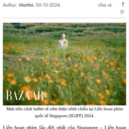
Author:
Martini
.
06-10-2024.
chia sẻ
sẻ
Fac
Mưa trên cánh bướm sẽ sớm được trình chiếu tại Liên hoan phim
quốc tế Singapore (SGIFF) 2024.
Liên hoan phim lâu đời nhất của Singapore – Liên hoan