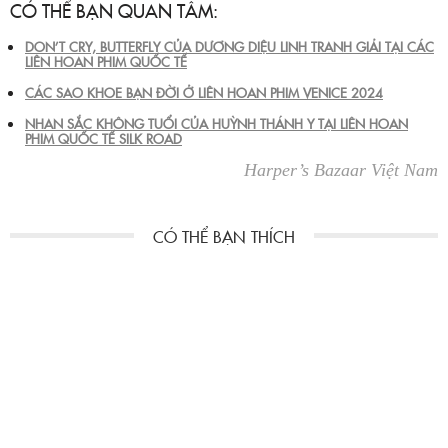
CÓ THỂ BẠN QUAN TÂM:
DON’T CRY, BUTTERFLY CỦA DƯƠNG DIỆU LINH TRANH GIẢI TẠI CÁC
LIÊN HOAN PHIM QUỐC TẾ
CÁC SAO KHOE BẠN ĐỜI Ở LIÊN HOAN PHIM VENICE 2024
NHAN SẮC KHÔNG TUỔI CỦA HUỲNH THÁNH Y TẠI LIÊN HOAN
PHIM QUỐC TẾ SILK ROAD
Harper’s Bazaar Việt Nam