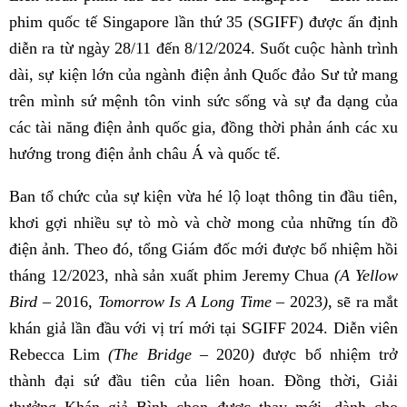
phim quốc tế Singapore lần thứ 35 (SGIFF) được ấn định
diễn ra từ ngày 28/11 đến 8/12/2024. Suốt cuộc hành trình
dài, sự kiện lớn của ngành điện ảnh Quốc đảo Sư tử mang
trên mình sứ mệnh tôn vinh sức sống và sự đa dạng của
các tài năng điện ảnh quốc gia, đồng thời phản ánh các xu
hướng trong điện ảnh châu Á và quốc tế.
Ban tổ chức của sự kiện vừa hé lộ loạt thông tin đầu tiên,
khơi gợi nhiều sự tò mò và chờ mong của những tín đồ
điện ảnh. Theo đó, tổng Giám đốc mới được bổ nhiệm hồi
tháng 12/2023, nhà sản xuất phim Jeremy Chua
(A Yellow
Bird –
2016
, Tomorrow Is A Long Time –
2023
)
, sẽ ra mắt
khán giả lần đầu với vị trí mới tại SGIFF 2024. Diễn viên
Rebecca Lim
(The Bridge –
2020
)
được bổ nhiệm trở
thành đại sứ đầu tiên của liên hoan. Đồng thời, Giải