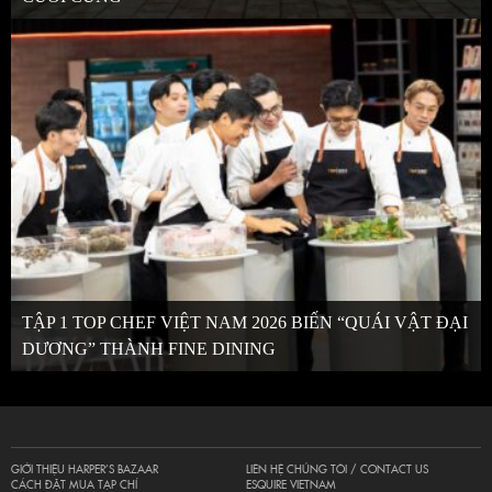
TẬP 1 TOP CHEF VIỆT NAM 2026 BIẾN “QUÁI VẬT ĐẠI
DƯƠNG” THÀNH FINE DINING
GIỚI THIỆU HARPER’S BAZAAR
LIÊN HỆ CHÚNG TÔI / CONTACT US
CÁCH ĐẶT MUA TẠP CHÍ
ESQUIRE VIETNAM