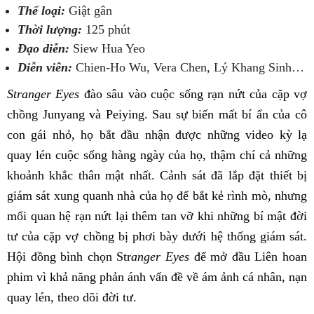
Thể loại:
Giật gân
Thời lượng:
125 phút
Đạo diễn:
Siew Hua Yeo
Diễn viên:
Chien-Ho Wu, Vera Chen, Lý Khang Sinh…
Stranger Eyes
đào sâu vào cuộc sống rạn nứt của cặp vợ
chồng Junyang và Peiying. Sau sự biến mất bí ẩn của cô
con gái nhỏ, họ bắt đầu nhận được những video kỳ lạ
quay lén cuộc sống hàng ngày của họ, thậm chí cả những
khoảnh khắc thân mật nhất. Cảnh sát đã lắp đặt thiết bị
giám sát xung quanh nhà của họ để bắt kẻ rình mò, nhưng
mối quan hệ rạn nứt lại thêm tan vỡ khi những bí mật đời
tư của cặp vợ chồng bị phơi bày dưới hệ thống giám sát.
Hội đồng bình chọn Str
anger Eyes
để mở đầu Liên hoan
phim vì khả năng phản ánh vấn đề về ám ảnh cá nhân, nạn
quay lén, theo dõi đời tư.