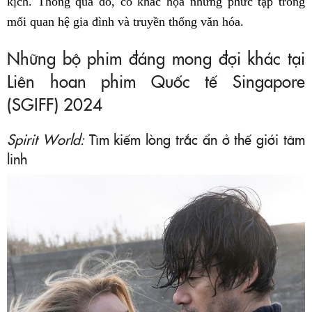
kịch. Thông qua đó, cô khắc họa những phức tạp trong
mối quan hệ gia đình và truyền thống văn hóa.
Những bộ phim đáng mong đợi khác tại
Liên hoan phim Quốc tế Singapore
(SGIFF) 2024
Spirit World:
Tìm kiếm lòng trắc ẩn ở thế giới tâm
linh