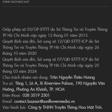
CHÍNH SÁCH BẢO MẬT
Giấp phép số 03/GP-STTTT do Sở Thông Tin và Truyền Thông
TP Hồ Chí Minh cấp ngày 12 tháng 01 năm 2015
Quyết định sửa đổi, bổ sung số 12/QĐ-STTTT-ICP do Sở
Thông Tin và Truyền Thông TP Hồ Chí Minh cấp ngày 26
tháng 10 năm 2020
Quyết định sửa đổi, bổ sung số 07/QĐ-STTTT-ICP do Sở
Thông Tin và Truyền Thông TP Hồ Chí Minh cấp ngày 25
tháng 03 năm 2024
Chịu trách nhiệm nội dung:
Trần Nguyễn Thiên Hương
Trụ sở:
Tầng 1, Lô A, Xi Riverview Palace, 190 Nguyễn Văn
Hưởng, Phường An Khánh, TP. HCM
Điện thoại:
028 3519 2301
Email:
contact.bazaar@sunflowermedia.vn
Vận hành bởi:
Công ty TNHH Truyền Thông Hoa Mặt Trời.