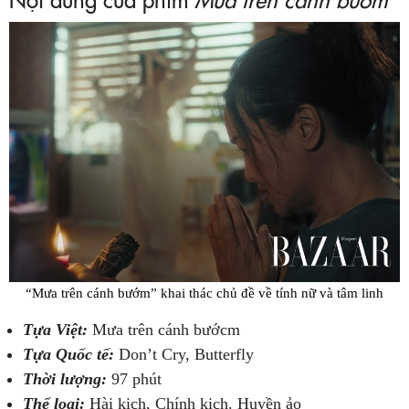
“Mưa trên cánh bướm” khai thác chủ đề về tính nữ và tâm linh
Tựa Việt:
Mưa trên cánh bướcm
Tựa Quốc tế:
Don’t Cry, Butterfly
Thời lượng:
97 phút
Thể loại:
Hài kịch, Chính kịch. Huyền ảo