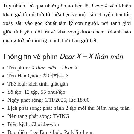
Tuy nhiên, bỏ qua những ồn ào bên lề,
Dear X
vẫn khiến
khán giả tò mò bởi lời hứa hẹn về một câu chuyện đen tối,
xoáy sâu vào góc khuất tâm lý con người, nơi ranh giới
giữa tình yêu, dối trá và khát vọng được chạm tới ánh hào
quang trở nên mong manh hơn bao giờ hết.
Thông tin về phim
Dear X
– X thân mến
Tên phim:
X thân mến – Dear X
Tên Hàn Quốc: 친애하는 X
Thể loại: kịch tính, giật gân
Số tập: 12 tập, 55 phút/tập
Ngày phát sóng: 6/11/2025, lúc 18:00
Lịch phát sóng: phát hành 2 tập mỗi thứ Năm hàng tuần
Nền tảng phát sóng: TVING
Biên kịch: Choi Ja-won
Đạo diễn: Lee Eung-bok, Park So-hyun