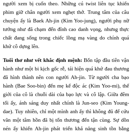
người xem bị cuốn theo. Những cú twist liên tục khiến
phim giữ chân người xem nghẹt thở. Trung tâm của câu
chuyện ấy là Baek Ah-jin (Kim Yoo-jung), người phụ nữ
tưởng như đã chạm đến đỉnh cao danh vọng, nhưng thực
chất đang sống trong chiếc lồng mạ vàng do chính quá
khứ cô dựng lên.
Tuổi thơ như vết khắc định mệnh:
Bốn tập đầu tiên vận
hành như một bi kịch gốc rễ, tái hiện quá khứ đau thương
đã hình thành nên con người Ah-jin. Từ người cha bạo
hành (Bae Soo-bin) đến mẹ kế độc ác (Kim Yoo-mi), thế
giới của cô là chuỗi dài của bạo lực và cô lập. Giữa đêm
tối ấy, ánh sáng duy nhất chính là Jun-seo (Kim Young-
dae). Tuy nhiên, chỉ một mình anh ấy thì không đủ để cứu
vãn một tâm hồn đã bị tổn thương đến tận cùng. Sự dồn
nén ấy khiến Ah-jin phát triển khả năng sinh tồn bằng