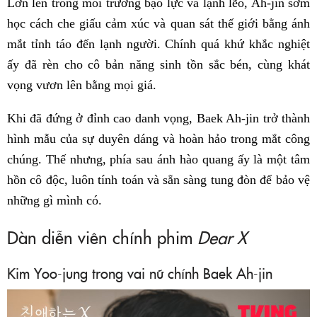
Lớn lên trong môi trường bạo lực và lạnh lẽo, Ah-jin sớm
học cách che giấu cảm xúc và quan sát thế giới bằng ánh
mắt tỉnh táo đến lạnh người. Chính quá khứ khắc nghiệt
ấy đã rèn cho cô bản năng sinh tồn sắc bén, cùng khát
vọng vươn lên bằng mọi giá.
Khi đã đứng ở đỉnh cao danh vọng, Baek Ah-jin trở thành
hình mẫu của sự duyên dáng và hoàn hảo trong mắt công
chúng. Thế nhưng, phía sau ánh hào quang ấy là một tâm
hồn cô độc, luôn tính toán và sẵn sàng tung đòn để bảo vệ
những gì mình có.
Dàn diễn viên chính phim
Dear X
Kim Yoo-jung trong vai nữ chính Baek Ah-jin