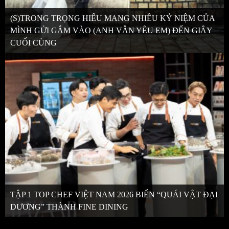
(S)TRONG TRỌNG HIẾU MANG NHIỀU KỶ NIỆM CỦA
MÌNH GỬI GẮM VÀO (ANH VẪN YÊU EM) ĐẾN GIÂY
CUỐI CÙNG
TẬP 1 TOP CHEF VIỆT NAM 2026 BIẾN “QUÁI VẬT ĐẠI
DƯƠNG” THÀNH FINE DINING