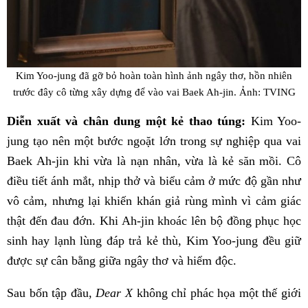
Kim Yoo-jung đã gỡ bỏ hoàn toàn hình ảnh ngây thơ, hồn nhiên
trước đây cô từng xây dựng để vào vai Baek Ah-jin. Ảnh: TVING
Diễn xuất và chân dung một kẻ thao túng:
Kim Yoo-
jung tạo nên một bước ngoặt lớn trong sự nghiệp qua vai
Baek Ah-jin khi vừa là nạn nhân, vừa là kẻ săn mồi. Cô
điều tiết ánh mắt, nhịp thở và biểu cảm ở mức độ gần như
vô cảm, nhưng lại khiến khán giả rùng mình vì cảm giác
thật đến đau đớn. Khi Ah-jin khoác lên bộ đồng phục học
sinh hay lạnh lùng đáp trả kẻ thù, Kim Yoo-jung đều giữ
được sự cân bằng giữa ngây thơ và hiểm độc.
Sau bốn tập đầu,
Dear X
không chỉ phác họa một thế giới