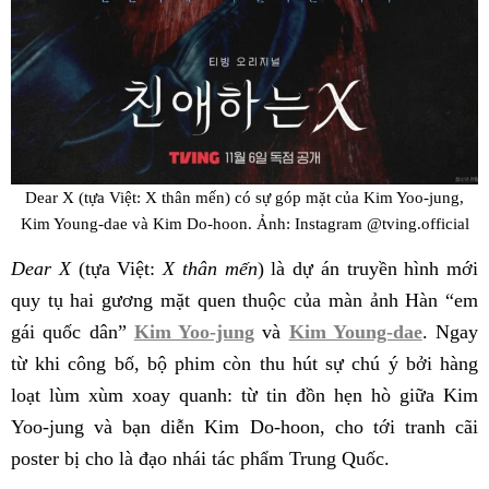
Dear X (tựa Việt: X thân mến) có sự góp mặt của Kim Yoo-jung,
Kim Young-dae và Kim Do-hoon. Ảnh: Instagram @tving.official
Dear X
(tựa Việt:
X thân mến
) là dự án truyền hình mới
quy tụ hai gương mặt quen thuộc của màn ảnh Hàn “em
gái quốc dân”
Kim Yoo-jung
và
Kim Young-dae
. Ngay
từ khi công bố, bộ phim còn thu hút sự chú ý bởi hàng
loạt lùm xùm xoay quanh: từ tin đồn hẹn hò giữa Kim
Yoo-jung và bạn diễn Kim Do-hoon, cho tới tranh cãi
poster bị cho là đạo nhái tác phẩm Trung Quốc.