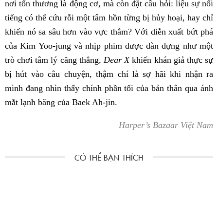
nơi tổn thương là động cơ, mà còn đặt câu hỏi: liệu sự nổi
tiếng có thể cứu rỗi một tâm hồn từng bị hủy hoại, hay chỉ
khiến nó sa sâu hơn vào vực thẳm? Với diễn xuất bứt phá
của Kim Yoo-jung và nhịp phim được dàn dựng như một
trò chơi tâm lý căng thẳng,
Dear X
khiến khán giả thực sự
bị hút vào câu chuyện, thậm chí là sợ hãi khi nhận ra
mình đang nhìn thấy chính phần tối của bản thân qua ánh
mắt lạnh băng của Baek Ah-jin.
Harper’s Bazaar Việt Nam