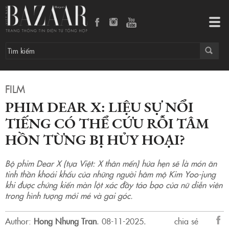
Phim Dear X: Liệu sự nổi tiếng có thể cứu rỗi tâm hồn từng bị hủy hoại?
Tog
navi
FILM
PHIM DEAR X: LIỆU SỰ NỔI
TIẾNG CÓ THỂ CỨU RỖI TÂM
HỒN TỪNG BỊ HỦY HOẠI?
Bộ phim Dear X (tựa Việt: X thân mến) hứa hẹn sẽ là món ăn
tinh thần khoái khẩu của những người hâm mộ Kim Yoo-jung
khi được chứng kiến màn lột xác đầy táo bạo của nữ diễn viên
trong hình tượng mới mẻ và gai góc.
Author:
Hong Nhung Tran
.
08-11-2025.
chia sẻ