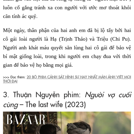
luôn cố gắng tránh xa con người với ước mơ thoát khỏi
căn tính ác quỷ.
Một ngày, thân phận của hai anh em đã bị lộ tẩy bởi hai
cô gái loài người là Hạ (Trịnh Thảo) và Triệu (Chi Pu).
Người anh khát máu quyết săn lùng hai cô gái để bảo vệ
bí mật giống loài, trong khi người em chạy đua với thời
gian để bảo vệ họ bằng mọi giá.
>>> Đọc thêm:
20 BỘ PHIM CẢNH SÁT HÌNH SỰ HAY NHẤT MÀN ẢNH VIỆT MỌI
THỜI ĐẠI
3. Thuận Nguyễn phim:
Người vợ cuối
cùng
– The last wife (2023)