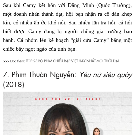
Sau khi Camy kết hôn với Đăng Minh (Quốc Trường),
một doanh nhân thành đạt, hội bạn nhận ra cô dần khép
kín, có nhiều ẩn ức khó nói. Sau nhiều lần tra hỏi, cả hội
biết được Camy đang bị người chồng gia trưởng bạo
hành. Cả nhóm lên kế hoạch “giải cứu Camy” bằng một
chiếc bẫy ngọt ngào của tình bạn.
>>> Đọc thêm:
TOP 23 BỘ PHIM CHIẾU RẠP VIỆT HAY NHẤT MỌI THỜI ĐẠI
7. Phim Thuận Nguyễn:
Yêu nữ siêu quậy
(2018)