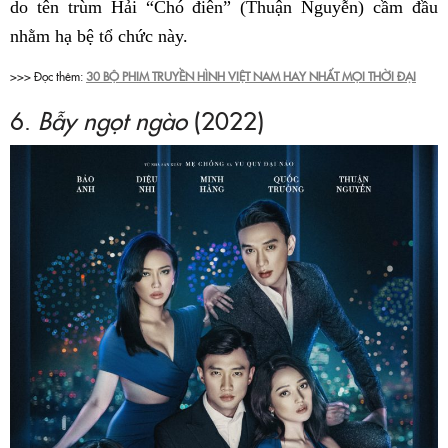
do tên trùm Hải “Chó điên” (Thuận Nguyễn) cầm đầu
nhằm hạ bệ tổ chức này.
>>> Đọc thêm:
30 BỘ PHIM TRUYỀN HÌNH VIỆT NAM HAY NHẤT MỌI THỜI ĐẠI
6.
Bẫy ngọt ngào
(2022)