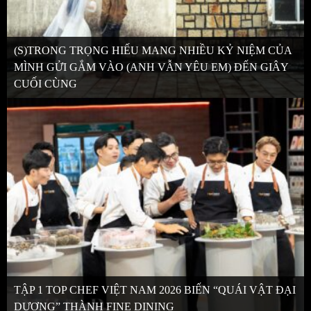
(S)TRONG TRỌNG HIẾU MANG NHIỀU KỶ NIỆM CỦA
MÌNH GỬI GẮM VÀO (ANH VẪN YÊU EM) ĐẾN GIÂY
CUỐI CÙNG
TẬP 1 TOP CHEF VIỆT NAM 2026 BIẾN “QUÁI VẬT ĐẠI
DƯƠNG” THÀNH FINE DINING