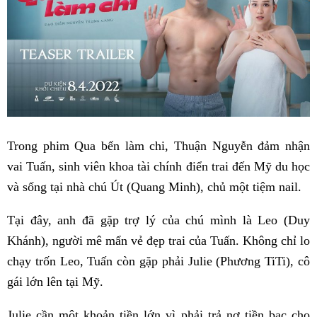
Trong phim Qua bển làm chi, Thuận Nguyễn đảm nhận
vai Tuấn, sinh viên khoa tài chính điển trai đến Mỹ du học
và sống tại nhà chú Út (Quang Minh), chủ một tiệm nail.
Tại đây, anh đã gặp trợ lý của chú mình là Leo (Duy
Khánh), người mê mẩn vẻ đẹp trai của Tuấn. Không chỉ lo
chạy trốn Leo, Tuấn còn gặp phải Julie (Phương TiTi), cô
gái lớn lên tại Mỹ.
Julie cần một khoản tiền lớn vì phải trả nợ tiền bạc cho