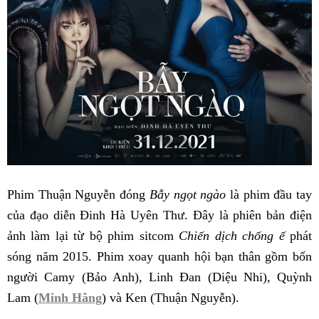
Phim Thuận Nguyễn đóng
Bẫy ngọt ngào
là phim đầu tay
của đạo diễn Đinh Hà Uyên Thư. Đây là phiên bản điện
ảnh làm lại từ bộ phim sitcom
Chiến dịch chống ế
phát
sóng năm 2015. Phim xoay quanh hội bạn thân gồm bốn
người Camy (Bảo Anh), Linh Đan (Diệu Nhi), Quỳnh
Lam (
Minh Hằng
) và Ken (Thuận Nguyễn).