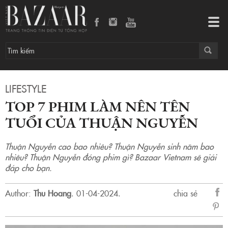
Top 7 phim làm nên tên tuổi của Thuận Nguyễn
Tog
navi
LIFESTYLE
TOP 7 PHIM LÀM NÊN TÊN
TUỔI CỦA THUẬN NGUYỄN
Thuận Nguyễn cao bao nhiêu? Thuận Nguyễn sinh năm bao
nhiêu? Thuận Nguyễn đóng phim gì? Bazaar Vietnam sẽ giải
đáp cho bạn.
Author:
Thu Hoang
.
01-04-2024.
chia sẻ
sẻ
Fac