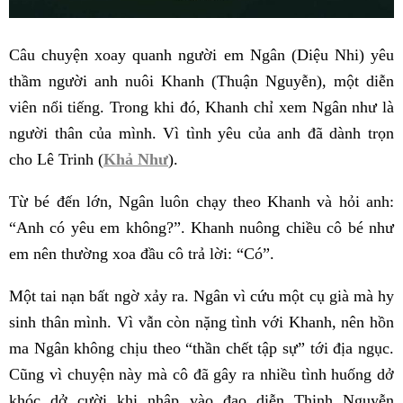
Câu chuyện xoay quanh người em Ngân (Diệu Nhi) yêu
thầm người anh nuôi Khanh (Thuận Nguyễn), một diễn
viên nổi tiếng. Trong khi đó, Khanh chỉ xem Ngân như là
người thân của mình. Vì tình yêu của anh đã dành trọn
cho Lê Trinh (
Khả Như
).
Từ bé đến lớn, Ngân luôn chạy theo Khanh và hỏi anh:
“Anh có yêu em không?”. Khanh nuông chiều cô bé như
em nên thường xoa đầu cô trả lời: “Có”.
Một tai nạn bất ngờ xảy ra. Ngân vì cứu một cụ già mà hy
sinh thân mình. Vì vẫn còn nặng tình với Khanh, nên hồn
ma Ngân không chịu theo “thần chết tập sự” tới địa ngục.
Cũng vì chuyện này mà cô đã gây ra nhiều tình huống dở
khóc dở cười khi nhập vào đạo diễn Thịnh Nguyễn