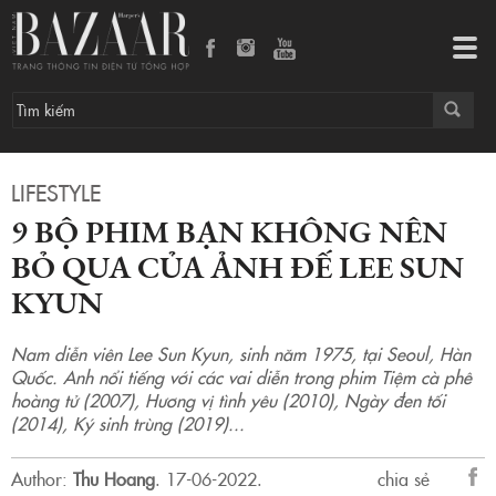
9 bộ phim bạn không nên bỏ qua của ảnh đế Lee Sun Kyun
Tog
navi
LIFESTYLE
9 BỘ PHIM BẠN KHÔNG NÊN
BỎ QUA CỦA ẢNH ĐẾ LEE SUN
KYUN
Nam diễn viên Lee Sun Kyun, sinh năm 1975, tại Seoul, Hàn
Quốc. Anh nổi tiếng với các vai diễn trong phim Tiệm cà phê
hoàng tử (2007), Hương vị tình yêu (2010), Ngày đen tối
(2014), Ký sinh trùng (2019)...
Author:
Thu Hoang
.
17-06-2022.
chia sẻ