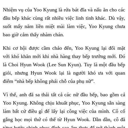
Nhiệm vụ của Yoo Kyung là rửa bát đĩa và nấu ăn cho các
đầu bếp khác cùng rất nhiều việc linh tinh khác. Dù vậy,
suốt mấy năm liền miệt mài làm việc, Yoo Kyung chưa
bao giờ cảm thấy nhàm chán.
Khi cơ hội được cầm chảo đến, Yoo Kyung lại đối mặt
với khó khăn mới khi nhà hàng thay bếp trưởng mới. Đó
là Choi Hyun Wook (Lee Sun Kyun). Tuy là một đầu bếp
giỏi, nhưng Hyun Wook lại là người khó ưa với quan
điểm “nhà bếp không phải chỗ của phụ nữ”.
Vì thế, anh đã sa thải tất cả các nữ đầu bếp, bao gồm cả
Yoo Kyung. Không chịu khuất phục, Yoo Kyung sẵn sàng
làm bất cứ điều gì để lấy lại công việc của mình. Cô cố
gắng học mọi thứ có thể từ Hyun Wook. Dần dần, cô đã
từng bước chinh phục đỉnh cao ẩm thực để trở thành một