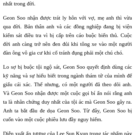
nhất trong đời.
Geon Soo nhận được trát ly hôn với vợ, mẹ anh thì vừa
qua đời. Bản thân anh và các đồng nghiệp đang bị viện
kiểm sát điều tra vì bị cấp trên cáo buộc biển thủ. Cuộc
đời anh càng trở nên đen đủi khi tông xe vào một người
đàn ông vô gia cư khi cố tránh đụng phải một chú chó.
Lo sợ bị buộc tội ngộ sát, Geon Soo quyết định dùng các
kỹ năng và sự hiểu biết trong ngành thám tử của mình để
giấu cái xác. Thế nhưng, có một người đã theo dõi anh.
Và Geon Soo nhận được một cuộc gọi bí ẩn nói rằng anh
ta là nhân chứng duy nhất của tội ác mà Geon Soo gây ra.
Anh ta bắt đầu đe dọa Geon Soo. Từ đây, Geon Soo bị
cuốn vào một cuộc phiêu lưu đầy nguy hiểm.
Diễn xuất ấn tượng của Lee Sun Kyun trong tác phẩm này