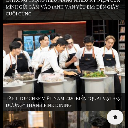
(S)TRONG TRỌNG HIẾU MANG NHIỀU KỶ NIỆM CỦA
MÌNH GỬI GẮM VÀO (ANH VẪN YÊU EM) ĐẾN GIÂY
CUỐI CÙNG
TẬP 1 TOP CHEF VIỆT NAM 2026 BIẾN “QUÁI VẬT ĐẠI
DƯƠNG” THÀNH FINE DINING