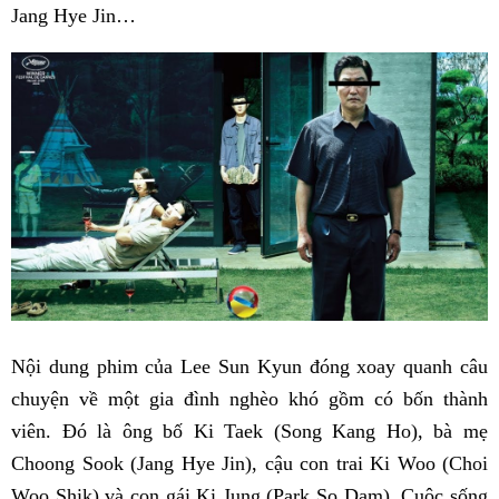
Jang Hye Jin…
Nội dung phim của Lee Sun Kyun đóng xoay quanh câu
chuyện về một gia đình nghèo khó gồm có bốn thành
viên. Đó là ông bố Ki Taek (Song Kang Ho), bà mẹ
Choong Sook (Jang Hye Jin), cậu con trai Ki Woo (Choi
Woo Shik) và con gái Ki Jung (Park So Dam). Cuộc sống