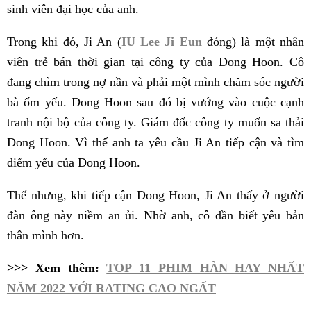
sinh viên đại học của anh.
Trong khi đó, Ji An (
IU Lee Ji Eun
đóng) là một nhân
viên trẻ bán thời gian tại công ty của Dong Hoon. Cô
đang chìm trong nợ nần và phải một mình chăm sóc người
bà ốm yếu. Dong Hoon sau đó bị vướng vào cuộc cạnh
tranh nội bộ của công ty. Giám đốc công ty muốn sa thải
Dong Hoon. Vì thế anh ta yêu cầu Ji An tiếp cận và tìm
điểm yếu của Dong Hoon.
Thế nhưng, khi tiếp cận Dong Hoon, Ji An thấy ở người
đàn ông này niềm an ủi. Nhờ anh, cô dần biết yêu bản
thân mình hơn.
>>> Xem thêm:
TOP 11 PHIM HÀN HAY NHẤT
NĂM 2022 VỚI RATING CAO NGẤT