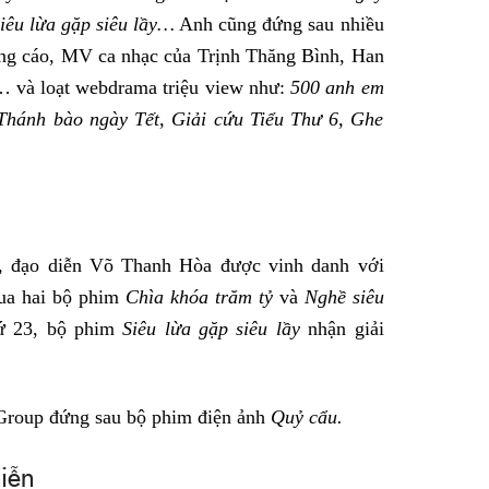
Siêu lừa gặp siêu lầy…
Anh cũng đứng sau nhiều
ng cáo, MV ca nhạc của Trịnh Thăng Bình, Han
 và loạt webdrama triệu view như:
500 anh em
 Thánh bào ngày Tết, Giải cứu Tiểu Thư 6, Ghe
 đạo diễn Võ Thanh Hòa được vinh danh với
qua hai bộ phim
Chìa khóa trăm tỷ
và
Nghề siêu
hứ 23, bộ phim
Siêu lừa gặp siêu lầy
nhận giải
Group đứng sau bộ phim điện ảnh
Quỷ cẩu.
iễn