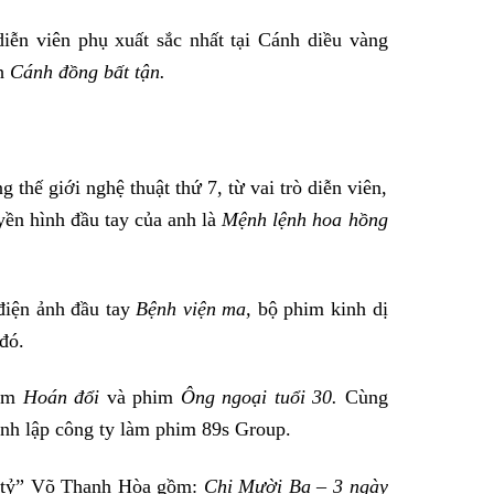
ễn viên phụ xuất sắc nhất tại Cánh diều vàng
nh
Cánh đồng bất tận.
thế giới nghệ thuật thứ 7, từ vai trò diễn viên,
yền hình đầu tay của anh là
Mệnh lệnh hoa hồng
iện ảnh đầu tay
Bệnh viện ma,
bộ phim kinh dị
đó.
him
Hoán đổi
và phim
Ông ngoại tuổi 30.
Cùng
nh lập công ty làm phim 89s Group.
m tỷ” Võ Thanh Hòa gồm:
Chị Mười Ba – 3 ngày