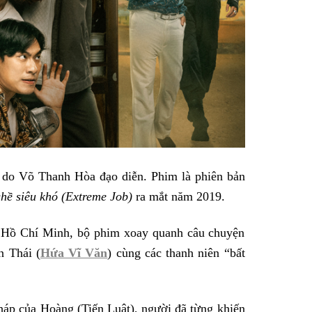
g do Võ Thanh Hòa đạo diễn. Phim là phiên bản
hề siêu khó (Extreme Job)
ra mắt năm 2019.
 Hồ Chí Minh, bộ phim xoay quanh câu chuyện
n Thái (
Hứa Vĩ Văn
) cùng các thanh niên “bất
áp của Hoàng (Tiến Luật), người đã từng khiến