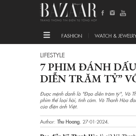
Toggle
FASHION
WATCH & JEWELR
navigation
LIFESTYLE
7 PHIM ĐÁNH DẤU
DIỄN TRĂM TỶ” 
Được mệnh danh là "Đạo diễn trăm tỷ", Võ Th
phim thể loại hài, tình cảm. Võ Thanh Hòa đa
của điện ảnh Việt.
Author:
Thu Hoang
.
27-01-2024.