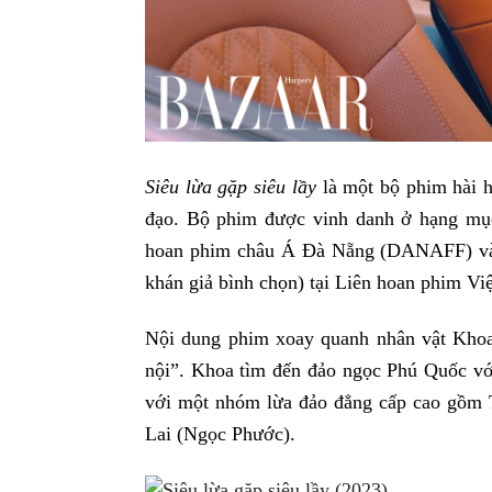
Siêu lừa gặp siêu lầy
là một bộ phim hài 
đạo. Bộ phim được vinh danh ở hạng mục
hoan phim châu Á Đà Nẵng (DANAFF) và đ
khán giả bình chọn) tại Liên hoan phim Vi
Nội dung phim xoay quanh nhân vật Khoa
nội”. Khoa tìm đến đảo ngọc Phú Quốc v
với một nhóm lừa đảo đẳng cấp cao gồm 
Lai (Ngọc Phước).