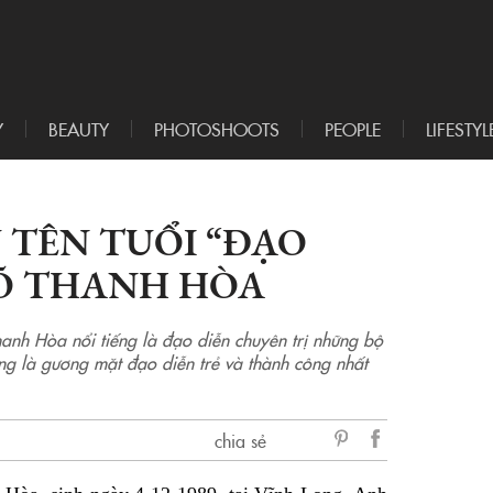
Y
BEAUTY
PHOTOSHOOTS
PEOPLE
LIFESTYL
 TÊN TUỔI “ĐẠO
VÕ THANH HÒA
anh Hòa nổi tiếng là đạo diễn chuyên trị những bộ
ng là gương mặt đạo diễn trẻ và thành công nhất
chia sẻ
sẻ