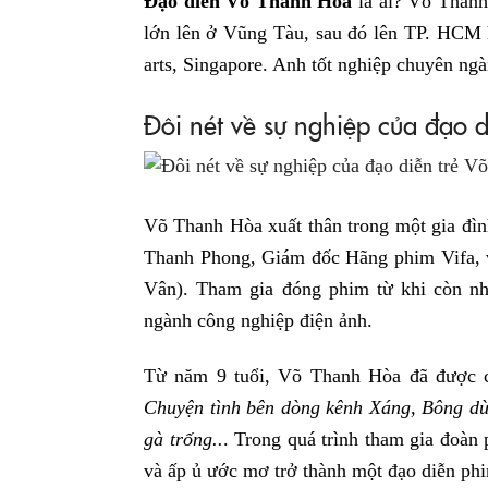
Đạo diễn Võ Thanh Hòa
là ai? Võ Thanh
lớn lên ở Vũng Tàu, sau đó lên TP. HCM họ
arts, Singapore. Anh tốt nghiệp chuyên ngà
Đôi nét về sự nghiệp của đạo 
Võ Thanh Hòa xuất thân trong một gia đìn
Thanh Phong, Giám đốc Hãng phim Vifa, 
Vân). Tham gia đóng phim từ khi còn nh
ngành công nghiệp điện ảnh.
Từ năm 9 tuổi, Võ Thanh Hòa đã được c
Chuyện tình bên dòng kênh Xáng, Bông dừ
gà trống..
. Trong quá trình tham gia đoàn 
và ấp ủ ước mơ trở thành một đạo diễn ph