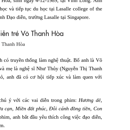
 Hòa, sinh ngày 4-12-1989, tại Vĩnh Long. Anh
Facebook
c và tiếp tục du học tại Lasalle college of the
nh Đạo diễn, trường Lasalle tại Singapore.
diễn trẻ Võ Thanh Hòa
h có truyền thống làm nghệ thuật. Bố anh là Võ
và mẹ là nghệ sĩ Như Thủy (Nguyễn Thị Thanh
ỏ, anh đã có cơ hội tiếp xúc và làm quen với
hú ý với các vai diễn trong phim:
Hương dẻ,
a cạn, Miền đất phúc, Đôi cánh đồng tiền, Con
phim, anh bắt đầu yêu thích công việc đạo diễn,
im.