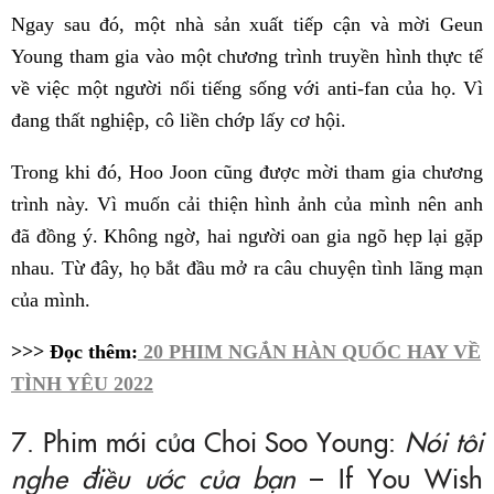
Ngay sau đó, một nhà sản xuất tiếp cận và mời Geun
Young tham gia vào một chương trình truyền hình thực tế
về việc một người nổi tiếng sống với anti-fan của họ. Vì
đang thất nghiệp, cô liền chớp lấy cơ hội.
Trong khi đó, Hoo Joon cũng được mời tham gia chương
trình này. Vì muốn cải thiện hình ảnh của mình nên anh
đã đồng ý. Không ngờ, hai người oan gia ngõ hẹp lại gặp
nhau. Từ đây, họ bắt đầu mở ra câu chuyện tình lãng mạn
của mình.
>>> Đọc thêm:
20 PHIM NGẮN HÀN QUỐC HAY VỀ
TÌNH YÊU 2022
7. Phim mới của Choi Soo Young:
Nói tôi
nghe điều ước của bạn
– If You Wish