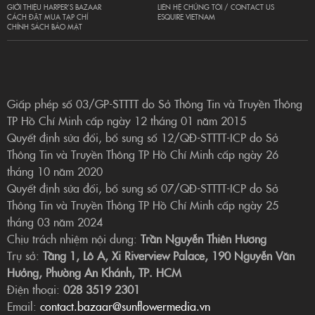
GIỚI THIỆU HARPER’S BAZAAR
LIÊN HỆ CHÚNG TÔI / CONTACT US
CÁCH ĐẶT MUA TẠP CHÍ
ESQUIRE VIETNAM
CHÍNH SÁCH BẢO MẬT
Giấp phép số 03/GP-STTTT do Sở Thông Tin và Truyền Thông
TP Hồ Chí Minh cấp ngày 12 tháng 01 năm 2015
Quyết định sửa đổi, bổ sung số 12/QĐ-STTTT-ICP do Sở
Thông Tin và Truyền Thông TP Hồ Chí Minh cấp ngày 26
tháng 10 năm 2020
Quyết định sửa đổi, bổ sung số 07/QĐ-STTTT-ICP do Sở
Thông Tin và Truyền Thông TP Hồ Chí Minh cấp ngày 25
tháng 03 năm 2024
Chịu trách nhiệm nội dung:
Trần Nguyễn Thiên Hương
Trụ sở:
Tầng 1, Lô A, Xi Riverview Palace, 190 Nguyễn Văn
Hưởng, Phường An Khánh, TP. HCM
Điện thoại:
028 3519 2301
Email:
contact.bazaar@sunflowermedia.vn