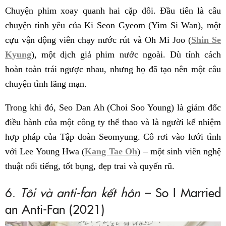
Chuyện phim xoay quanh hai cặp đôi. Đầu tiên là câu
chuyện tình yêu của Ki Seon Gyeom (Yim Si Wan), một
cựu vận động viên chạy nước rút và Oh Mi Joo (
Shin Se
Kyung
), một dịch giả phim nước ngoài. Dù tính cách
hoàn toàn trái ngược nhau, nhưng họ đã tạo nên một câu
chuyện tình lãng mạn.
Trong khi đó, Seo Dan Ah (Choi Soo Young) là giám đốc
điều hành của một công ty thể thao và là người kế nhiệm
hợp pháp của Tập đoàn Seomyung. Cô rơi vào lưới tình
với Lee Young Hwa (
Kang Tae Oh
) – một sinh viên nghệ
thuật nổi tiếng, tốt bụng, đẹp trai và quyến rũ.
6.
Tôi và anti-fan kết hôn
– So I Married
an Anti-Fan (2021)