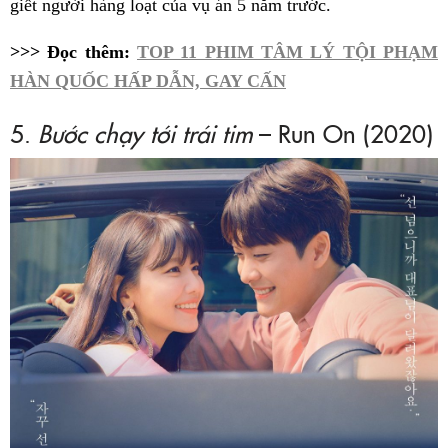
giết người hàng loạt của vụ án 5 năm trước.
>>> Đọc thêm:
TOP 11 PHIM TÂM LÝ TỘI PHẠM
HÀN QUỐC HẤP DẪN, GAY CẤN
5.
Bước chạy tới trái tim
– Run On (2020)