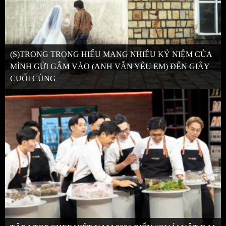
(S)TRONG TRỌNG HIẾU MANG NHIỀU KỶ NIỆM CỦA
MÌNH GỬI GẮM VÀO (ANH VẪN YÊU EM) ĐẾN GIÂY
CUỐI CÙNG