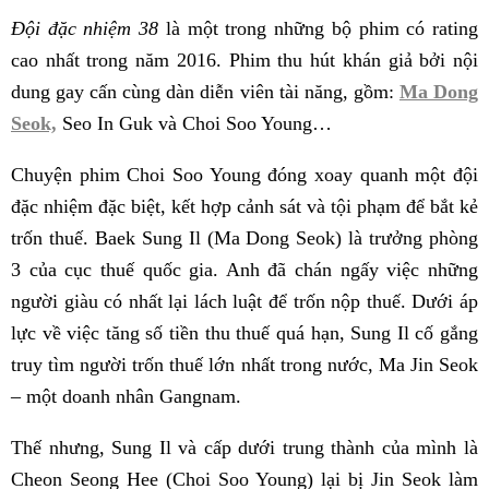
Đội đặc nhiệm 38
là một trong những bộ phim có rating
cao nhất trong năm 2016. Phim thu hút khán giả bởi nội
dung gay cấn cùng dàn diễn viên tài năng, gồm:
Ma Dong
Seok,
Seo In Guk và Choi Soo Young…
Chuyện phim Choi Soo Young đóng xoay quanh một đội
đặc nhiệm đặc biệt, kết hợp cảnh sát và tội phạm để bắt kẻ
trốn thuế. Baek Sung Il (Ma Dong Seok) là trưởng phòng
3 của cục thuế quốc gia. Anh đã chán ngấy việc những
người giàu có nhất lại lách luật để trốn nộp thuế. Dưới áp
lực về việc tăng số tiền thu thuế quá hạn, Sung Il cố gắng
truy tìm người trốn thuế lớn nhất trong nước, Ma Jin Seok
– một doanh nhân Gangnam.
Thế nhưng, Sung Il và cấp dưới trung thành của mình là
Cheon Seong Hee (Choi Soo Young) lại bị Jin Seok làm