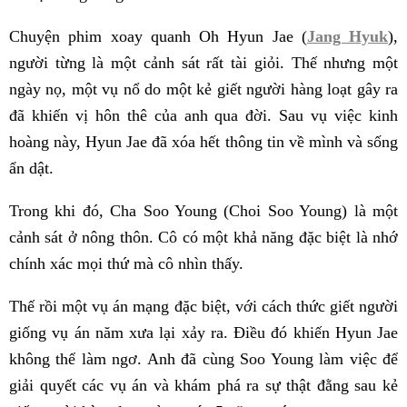
Chuyện phim xoay quanh Oh Hyun Jae (
Jang Hyuk
),
người từng là một cảnh sát rất tài giỏi. Thế nhưng một
ngày nọ, một vụ nổ do một kẻ giết người hàng loạt gây ra
đã khiến vị hôn thê của anh qua đời. Sau vụ việc kinh
hoàng này, Hyun Jae đã xóa hết thông tin về mình và sống
ẩn dật.
Trong khi đó, Cha Soo Young (Choi Soo Young) là một
cảnh sát ở nông thôn. Cô có một khả năng đặc biệt là nhớ
chính xác mọi thứ mà cô nhìn thấy.
Thế rồi một vụ án mạng đặc biệt, với cách thức giết người
giống vụ án năm xưa lại xảy ra. Điều đó khiến Hyun Jae
không thể làm ngơ. Anh đã cùng Soo Young làm việc để
giải quyết các vụ án và khám phá ra sự thật đằng sau kẻ