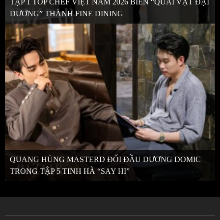
TẬP 1 TOP CHEF VIỆT NAM 2026 BIẾN “QUÁI VẬT ĐẠI
DƯƠNG” THÀNH FINE DINING
QUANG HÙNG MASTERD ĐỐI ĐẦU DƯƠNG DOMIC
TRONG TẬP 5 TINH HÀ “SAY HI”