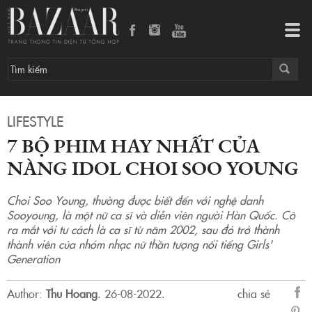
7 bộ phim hay nhất của nàng idol Choi Soo Young
Tog
navi
LIFESTYLE
7 BỘ PHIM HAY NHẤT CỦA
NÀNG IDOL CHOI SOO YOUNG
Choi Soo Young, thường được biết đến với nghệ danh
Sooyoung, là một nữ ca sĩ và diễn viên người Hàn Quốc. Cô
ra mắt với tư cách là ca sĩ từ năm 2002, sau đó trở thành
thành viên của nhóm nhạc nữ thần tượng nổi tiếng Girls'
Generation
Author:
Thu Hoang
.
26-08-2022.
chia sẻ