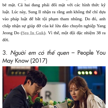
bẽ mặt. Cả hai đang phải đối mặt với các hình thức kỷ
luật. Lúc này, Sung Il nhận ra rằng anh không thể chỉ dựa
vào pháp luật để bắt tội phạm tham nhũng. Do đó, anh
chấp nhận sự giúp đỡ của kẻ lừa đảo chuyên nghiệp Yang
Jeong Do (
Seo In Guk
). Vì thế, một đội đặc nhiệm 38 ra
đời.
3.
Người em có thể quen
– People You
May Know (2017)