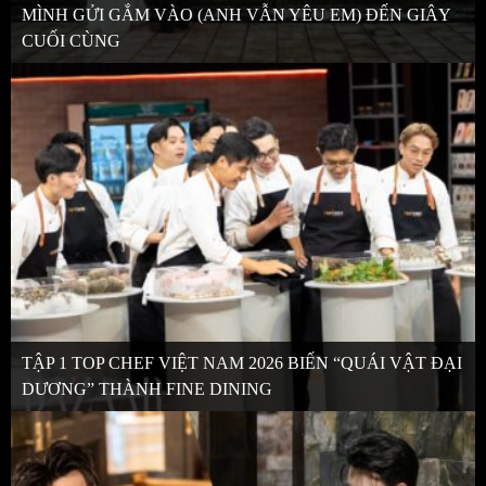
MÌNH GỬI GẮM VÀO (ANH VẪN YÊU EM) ĐẾN GIÂY
CUỐI CÙNG
TẬP 1 TOP CHEF VIỆT NAM 2026 BIẾN “QUÁI VẬT ĐẠI
DƯƠNG” THÀNH FINE DINING