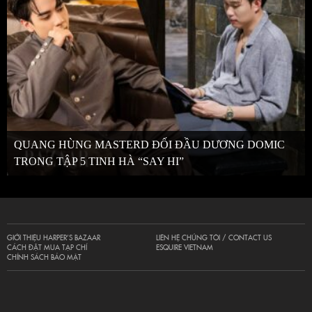
QUANG HÙNG MASTERD ĐỐI ĐẦU DƯƠNG DOMIC
TRONG TẬP 5 TINH HÀ “SAY HI”
GIỚI THIỆU HARPER’S BAZAAR
LIÊN HỆ CHÚNG TÔI / CONTACT US
CÁCH ĐẶT MUA TẠP CHÍ
ESQUIRE VIETNAM
CHÍNH SÁCH BẢO MẬT