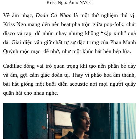
Kriss Ngo. Ảnh: NVCC
Về âm nhạc,
Đoàn Ca Nhạc
là một thử nghiệm thú vị.
Kriss Ngo mang đến nền beat pha trộn giữa pop-folk, chút
disco và rap, đủ nhún nhảy nhưng không “xập xình” quá
đà. Giai điệu vẫn giữ chất tự sự đặc trưng của Phan Mạnh
Quỳnh mộc mạc, dễ nhớ, như một khúc hát bên bếp lửa.
Cadillac đóng vai trò quan trọng khi tạo nên phần bè dày
và ấm, gợi cảm giác đoàn tụ. Thay vì pháo hoa âm thanh,
bài hát giống một buổi diễn acoustic nơi mọi người quây
quần hát cho nhau nghe.