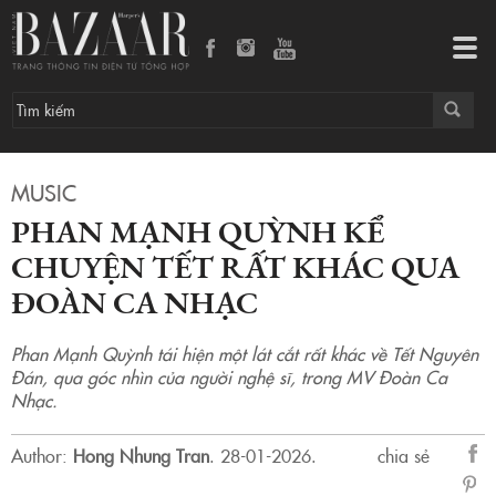
Phan Mạnh Quỳnh kể chuyện Tết rất khác qua Đoàn Ca Nhạc
Tog
navi
MUSIC
PHAN MẠNH QUỲNH KỂ
CHUYỆN TẾT RẤT KHÁC QUA
ĐOÀN CA NHẠC
Phan Mạnh Quỳnh tái hiện một lát cắt rất khác về Tết Nguyên
Đán, qua góc nhìn của người nghệ sĩ, trong MV Đoàn Ca
Nhạc.
Author:
Hong Nhung Tran
.
28-01-2026.
chia sẻ
sẻ