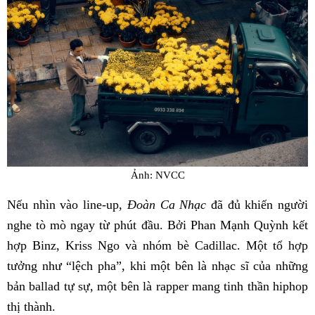
Ảnh: NVCC
Nếu nhìn vào line-up,
Đoàn Ca Nhạc
đã đủ khiến người
nghe tò mò ngay từ phút đầu. Bởi Phan Mạnh Quỳnh kết
hợp Binz, Kriss Ngo và nhóm bè Cadillac. Một tổ hợp
tưởng như “lệch pha”, khi một bên là nhạc sĩ của những
bản ballad tự sự, một bên là rapper mang tinh thần hiphop
thị thành.