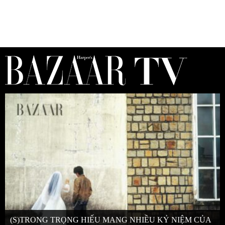
(S)TRONG TRỌNG HIẾU MANG NHIỀU KỶ NIỆM CỦA