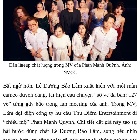
Dàn lineup chất lượng trong MV của Phan Mạnh Quỳnh. Ảnh:
NVCC
Bất ngờ hơn, Lê Dương Bảo Lâm xuất hiện với một màn
cameo duyên dáng, tái hiện câu chuyện “số vé đã bán: 127
vé” từng gây bão trong fan meeting của anh. Trong MV,
Lâm đại diện công ty hư cấu Thu Diễm Entertainment đi
“chiêu mộ” Phan Mạnh Quỳnh. Chi tiết đắt giá này tạo sự
hài hước đúng chất Lê Dương Bảo Lâm, song nếu nhìn
sâu xa hơn, ta cũng thấy rõ hơn thực tế chông chênh của