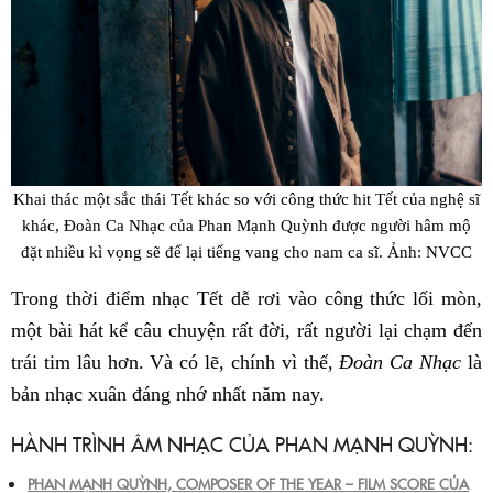
Khai thác một sắc thái Tết khác so với công thức hit Tết của nghệ sĩ
khác, Đoàn Ca Nhạc của Phan Mạnh Quỳnh được người hâm mộ
đặt nhiều kì vọng sẽ để lại tiếng vang cho nam ca sĩ. Ảnh: NVCC
Trong thời điểm nhạc Tết dễ rơi vào công thức lối mòn,
một bài hát kể câu chuyện rất đời, rất người lại chạm đến
trái tim lâu hơn. Và có lẽ, chính vì thế,
Đoàn Ca Nhạc
là
bản nhạc xuân đáng nhớ nhất năm nay.
HÀNH TRÌNH ÂM NHẠC CỦA PHAN MẠNH QUỲNH:
PHAN MẠNH QUỲNH, COMPOSER OF THE YEAR – FILM SCORE CỦA