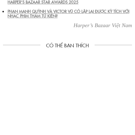
HARPER’S BAZAAR STAR AWARDS 2025
PHAN MẠNH QUỲNH VÀ VICTOR VŨ CÓ LẶP LẠI ĐƯỢC KỲ TÍCH VỚI
NHẠC PHIM THÁM TỬ KIÊN?
Harper’s Bazaar Việt Nam