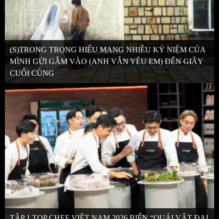
(S)TRONG TRỌNG HIẾU MANG NHIỀU KỶ NIỆM CỦA
MÌNH GỬI GẮM VÀO (ANH VẪN YÊU EM) ĐẾN GIÂY
CUỐI CÙNG
TẬP 1 TOP CHEF VIỆT NAM 2026 BIẾN “QUÁI VẬT ĐẠI