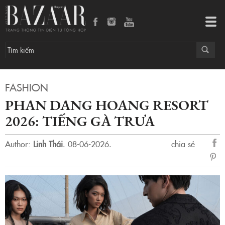
Phan Dang Hoang Resort 2026: Tiếng Gà Trưa
Tog
navi
FASHION
PHAN DANG HOANG RESORT
2026: TIẾNG GÀ TRƯA
Author:
Linh Thái
.
08-06-2026.
chia sẻ
sẻ
Fac