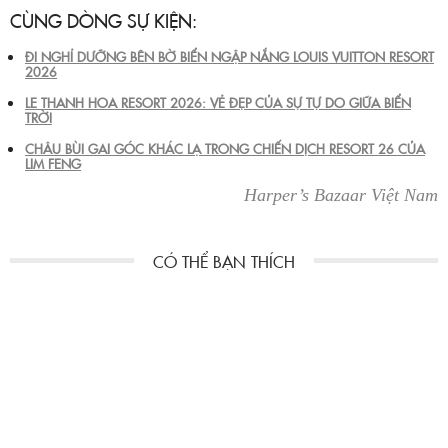
CÙNG DÒNG SỰ KIỆN:
ĐI NGHỈ DƯỠNG BÊN BỜ BIỂN NGẬP NẮNG LOUIS VUITTON RESORT
2026
LE THANH HOA RESORT 2026: VẺ ĐẸP CỦA SỰ TỰ DO GIỮA BIỂN
TRỜI
CHÂU BÙI GAI GÓC KHÁC LẠ TRONG CHIẾN DỊCH RESORT 26 CỦA
LIM FENG
Harper’s Bazaar Việt Nam