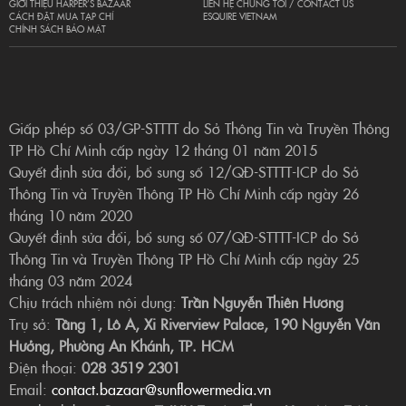
GIỚI THIỆU HARPER’S BAZAAR
LIÊN HỆ CHÚNG TÔI / CONTACT US
CÁCH ĐẶT MUA TẠP CHÍ
ESQUIRE VIETNAM
CHÍNH SÁCH BẢO MẬT
Giấp phép số 03/GP-STTTT do Sở Thông Tin và Truyền Thông
TP Hồ Chí Minh cấp ngày 12 tháng 01 năm 2015
Quyết định sửa đổi, bổ sung số 12/QĐ-STTTT-ICP do Sở
Thông Tin và Truyền Thông TP Hồ Chí Minh cấp ngày 26
tháng 10 năm 2020
Quyết định sửa đổi, bổ sung số 07/QĐ-STTTT-ICP do Sở
Thông Tin và Truyền Thông TP Hồ Chí Minh cấp ngày 25
tháng 03 năm 2024
Chịu trách nhiệm nội dung:
Trần Nguyễn Thiên Hương
Trụ sở:
Tầng 1, Lô A, Xi Riverview Palace, 190 Nguyễn Văn
Hưởng, Phường An Khánh, TP. HCM
Điện thoại:
028 3519 2301
Email:
contact.bazaar@sunflowermedia.vn