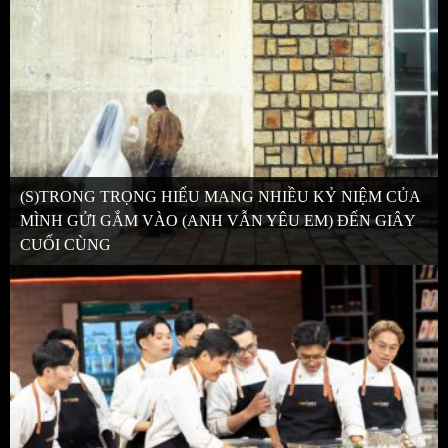
(S)TRONG TRỌNG HIẾU MANG NHIỀU KỶ NIỆM CỦA
MÌNH GỬI GẮM VÀO (ANH VẪN YÊU EM) ĐẾN GIÂY
CUỐI CÙNG