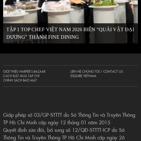
TẬP 1 TOP CHEF VIỆT NAM 2026 BIẾN “QUÁI VẬT ĐẠI
DƯƠNG” THÀNH FINE DINING
GIỚI THIỆU HARPER’S BAZAAR
LIÊN HỆ CHÚNG TÔI / CONTACT US
CÁCH ĐẶT MUA TẠP CHÍ
ESQUIRE VIETNAM
CHÍNH SÁCH BẢO MẬT
Giấp phép số 03/GP-STTTT do Sở Thông Tin và Truyền Thông
TP Hồ Chí Minh cấp ngày 12 tháng 01 năm 2015
Quyết định sửa đổi, bổ sung số 12/QĐ-STTTT-ICP do Sở
Thông Tin và Truyền Thông TP Hồ Chí Minh cấp ngày 26