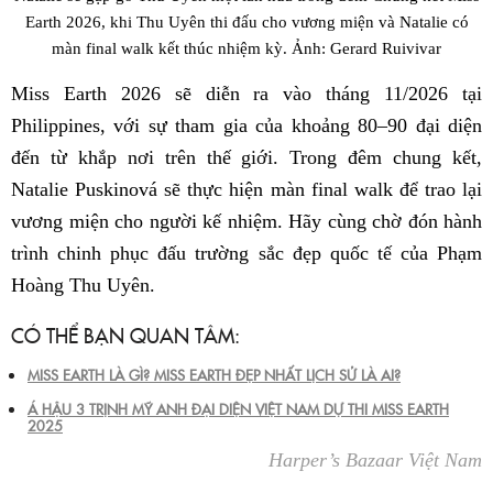
Earth 2026, khi Thu Uyên thi đấu cho vương miện và Natalie có
màn final walk kết thúc nhiệm kỳ. Ảnh: Gerard Ruivivar
Miss Earth 2026 sẽ diễn ra vào tháng 11/2026 tại
Philippines, với sự tham gia của khoảng 80–90 đại diện
đến từ khắp nơi trên thế giới. Trong đêm chung kết,
Natalie Puskinová sẽ thực hiện màn final walk để trao lại
vương miện cho người kế nhiệm. Hãy cùng chờ đón hành
trình chinh phục đấu trường sắc đẹp quốc tế của Phạm
Hoàng Thu Uyên.
CÓ THỂ BẠN QUAN TÂM:
MISS EARTH LÀ GÌ? MISS EARTH ĐẸP NHẤT LỊCH SỬ LÀ AI?
Á HẬU 3 TRỊNH MỸ ANH ĐẠI DIỆN VIỆT NAM DỰ THI MISS EARTH
2025
Harper’s Bazaar Việt Nam