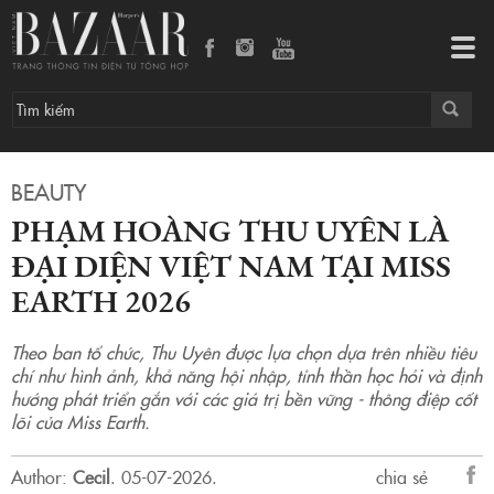
Phạm Hoàng Thu Uyên là đại diện Việt Nam tại Miss Earth 2026
Tog
navi
BEAUTY
PHẠM HOÀNG THU UYÊN LÀ
ĐẠI DIỆN VIỆT NAM TẠI MISS
EARTH 2026
Theo ban tổ chức, Thu Uyên được lựa chọn dựa trên nhiều tiêu
chí như hình ảnh, khả năng hội nhập, tỉnh thần học hỏi và định
hướng phát triển gắn với các giá trị bền vững - thông điệp cốt
lõi của Miss Earth.
Author:
Cecil
.
05-07-2026.
chia sẻ