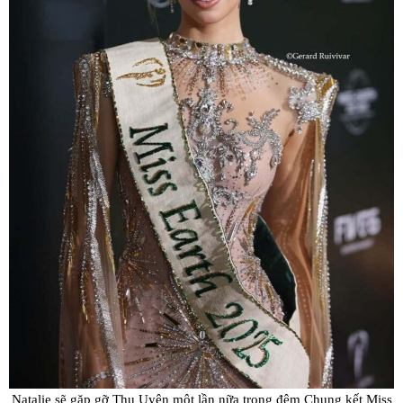
Natalie sẽ gặp gỡ Thu Uyên một lần nữa trong đêm Chung kết Miss