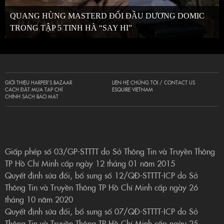
QUANG HÙNG MASTERD ĐỐI ĐẦU DƯƠNG DOMIC
TRONG TẬP 5 TINH HÀ “SAY HI”
GIỚI THIỆU HARPER’S BAZAAR
LIÊN HỆ CHÚNG TÔI / CONTACT US
CÁCH ĐẶT MUA TẠP CHÍ
ESQUIRE VIETNAM
CHÍNH SÁCH BẢO MẬT
Giấp phép số 03/GP-STTTT do Sở Thông Tin và Truyền Thông
TP Hồ Chí Minh cấp ngày 12 tháng 01 năm 2015
Quyết định sửa đổi, bổ sung số 12/QĐ-STTTT-ICP do Sở
Thông Tin và Truyền Thông TP Hồ Chí Minh cấp ngày 26
tháng 10 năm 2020
Quyết định sửa đổi, bổ sung số 07/QĐ-STTTT-ICP do Sở
Thông Tin và Truyền Thông TP Hồ Chí Minh cấp ngày 25