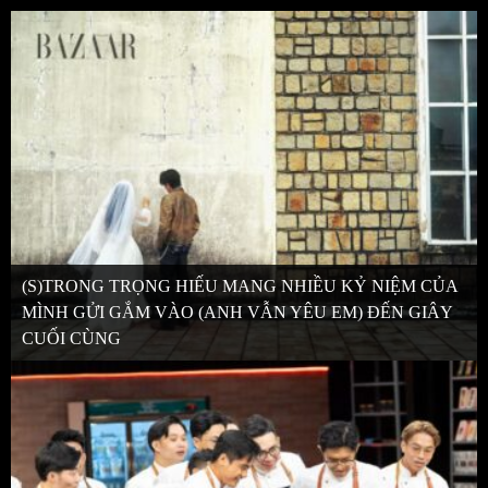
(S)TRONG TRỌNG HIẾU MANG NHIỀU KỶ NIỆM CỦA
MÌNH GỬI GẮM VÀO (ANH VẪN YÊU EM) ĐẾN GIÂY
CUỐI CÙNG