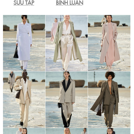
SƯU TẬP
BÌNH LUẬN