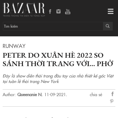
Peter Do Xuân Hè 2022 so sánh thời trang với… phở
Tog
navi
RUNWAY
PETER DO XUÂN HÈ 2022 SO
SÁNH THỜI TRANG VỚI… PHỞ
Đây là show diễn thời trang đầu tay của nhà thiết kế gốc Việt
tại tuần lễ thời trang New York
Author:
Queenanie N
.
11-09-2021.
chia sẻ
sẻ
Fac