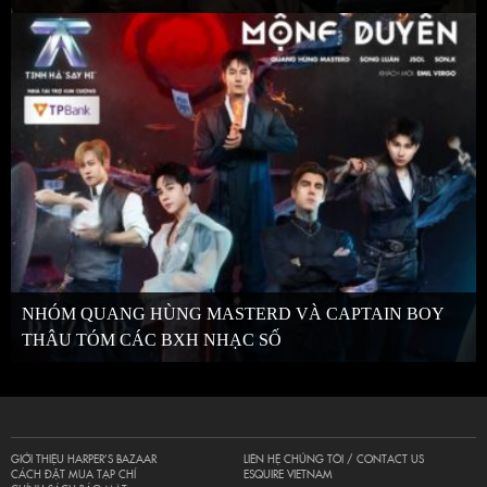
NHÓM QUANG HÙNG MASTERD VÀ CAPTAIN BOY
THÂU TÓM CÁC BXH NHẠC SỐ
GIỚI THIỆU HARPER’S BAZAAR
LIÊN HỆ CHÚNG TÔI / CONTACT US
CÁCH ĐẶT MUA TẠP CHÍ
ESQUIRE VIETNAM