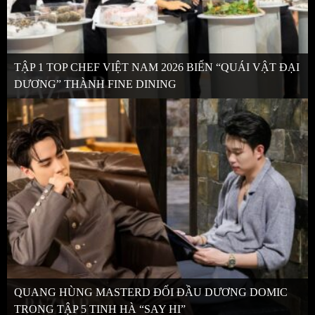
TẬP 1 TOP CHEF VIỆT NAM 2026 BIẾN “QUÁI VẬT ĐẠI
DƯƠNG” THÀNH FINE DINING
QUANG HÙNG MASTERD ĐỐI ĐẦU DƯƠNG DOMIC
TRONG TẬP 5 TINH HÀ “SAY HI”