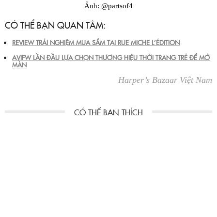
Ảnh: @partsof4
CÓ THỂ BẠN QUAN TÂM:
REVIEW TRẢI NGHIỆM MUA SẮM TẠI RUE MICHE L’ÉDITION
AVIFW LẦN ĐẦU LỰA CHỌN THƯƠNG HIỆU THỜI TRANG TRẺ ĐỂ MỞ
MÀN
Harper’s Bazaar Việt Nam