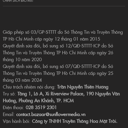
CHÍNH SÁCH BẢO MẬT
Giấp phép số 03/GP-STTTT do Sở Thông Tin và Truyền Thông
TP Hồ Chí Minh cấp ngày 12 tháng 01 năm 2015
Quyết định sửa đổi, bổ sung số 12/QĐ-STTTT-ICP do Sở
Thông Tin và Truyền Thông TP Hồ Chí Minh cấp ngày 26
tháng 10 năm 2020
Quyết định sửa đổi, bổ sung số 07/QĐ-STTTT-ICP do Sở
Thông Tin và Truyền Thông TP Hồ Chí Minh cấp ngày 25
tháng 03 năm 2024
Chịu trách nhiệm nội dung:
Trần Nguyễn Thiên Hương
Trụ sở:
Tầng 1, Lô A, Xi Riverview Palace, 190 Nguyễn Văn
Hưởng, Phường An Khánh, TP. HCM
Điện thoại:
028 3519 2301
Email:
contact.bazaar@sunflowermedia.vn
Vận hành bởi:
Công ty TNHH Truyền Thông Hoa Mặt Trời.