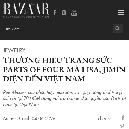
Thương hiệu trang sức Parts of Four mà Lisa, Jimin diện đến Việt Nam
Tog
navi
JEWELRY
THƯƠNG HIỆU TRANG SỨC
PARTS OF FOUR MÀ LISA, JIMIN
DIỆN ĐẾN VIỆT NAM
Rue Miche - khu phức hợp mua sắm và cộng đồng thời trang
sôi nổi tại TP.HCM đóng vai trò bán lẻ độc quyền của Parts of
Four tại Việt Nam.
Author:
Cecil
.
04-06-2026.
chia sẻ
sẻ