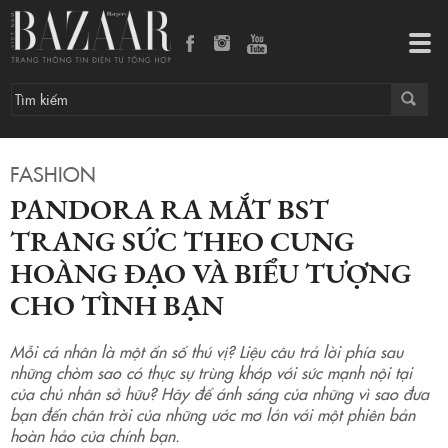
Pandora ra mắt BST trang sức theo cung hoàng đạo và biểu tượng cho tình bạn
Tog
navi
FASHION
PANDORA RA MẮT BST
TRANG SỨC THEO CUNG
HOÀNG ĐẠO VÀ BIỂU TƯỢNG
CHO TÌNH BẠN
Mỗi cá nhân là một ẩn số thú vị? Liệu câu trả lời phía sau
những chòm sao có thực sự trùng khớp với sức mạnh nội tại
của chủ nhân sở hữu? Hãy để ánh sáng của những vì sao đưa
bạn đến chân trời của những ước mơ lớn với một phiên bản
hoàn hảo của chính bạn.