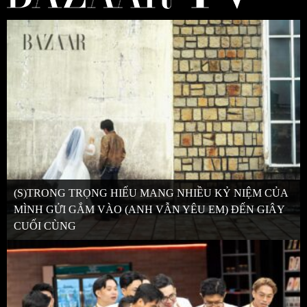
(S)TRONG TRỌNG HIẾU MANG NHIỀU KỶ NIỆM CỦA
MÌNH GỬI GẮM VÀO (ANH VẪN YÊU EM) ĐẾN GIÂY
CUỐI CÙNG