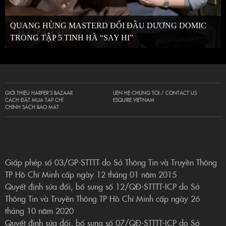
QUANG HÙNG MASTERD ĐỐI ĐẦU DƯƠNG DOMIC
TRONG TẬP 5 TINH HÀ “SAY HI”
GIỚI THIỆU HARPER’S BAZAAR
LIÊN HỆ CHÚNG TÔI / CONTACT US
CÁCH ĐẶT MUA TẠP CHÍ
ESQUIRE VIETNAM
CHÍNH SÁCH BẢO MẬT
Giấp phép số 03/GP-STTTT do Sở Thông Tin và Truyền Thông
TP Hồ Chí Minh cấp ngày 12 tháng 01 năm 2015
Quyết định sửa đổi, bổ sung số 12/QĐ-STTTT-ICP do Sở
Thông Tin và Truyền Thông TP Hồ Chí Minh cấp ngày 26
tháng 10 năm 2020
Quyết định sửa đổi, bổ sung số 07/QĐ-STTTT-ICP do Sở