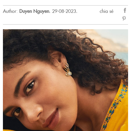
Author:
Duyen Nguyen
.
29-08-2023.
chia sẻ
sẻ
Fac