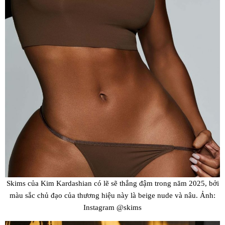
Skims của Kim Kardashian có lẽ sẽ thắng đậm trong năm 2025, bởi
màu sắc chủ đạo của thương hiệu này là beige nude và nâu. Ảnh:
Instagram @skims