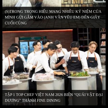
(S)TRONG TRỌNG HIẾU MANG NHIỀU KỶ NIỆM CỦA
MÌNH GỬI GẮM VÀO (ANH VẪN YÊU EM) ĐẾN GIÂY
CUỐI CÙNG
TẬP 1 TOP CHEF VIỆT NAM 2026 BIẾN “QUÁI VẬT ĐẠI
DƯƠNG” THÀNH FINE DINING