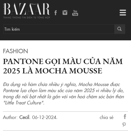
Pantone gọi màu của năm 2025 là Mocha Mousse
Tog
navi
FASHION
PANTONE GỌI MÀU CỦA NĂM
2025 LÀ MOCHA MOUSSE
Đa dụng và hàm chứa nhiều ý nghĩa, Mocha Mousse được
Pantone lựa chọn làm màu sắc của năm 2025 vì nhiều lý do,
trong đó nổi bật nhất là gắn với văn hoá chăm sóc bản thân
"Little Treat Culture".
Author:
Cecil
.
06-12-2024.
chia sẻ
sẻ