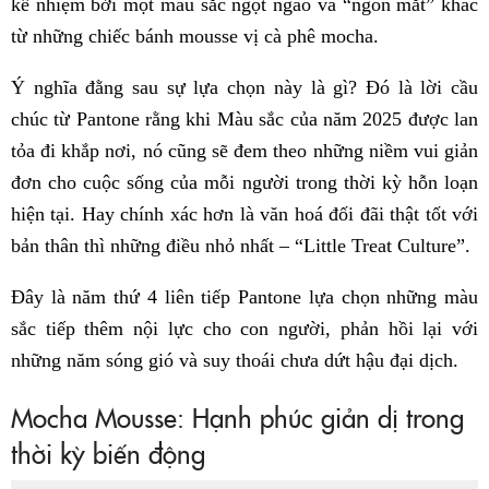
kế nhiệm bởi một màu sắc ngọt ngào và “ngon mắt” khác
từ những chiếc bánh mousse vị cà phê mocha.
Ý nghĩa đằng sau sự lựa chọn này là gì? Đó là lời cầu
chúc từ Pantone rằng khi Màu sắc của năm 2025 được lan
tỏa đi khắp nơi, nó cũng sẽ đem theo những niềm vui giản
đơn cho cuộc sống của mỗi người trong thời kỳ hỗn loạn
hiện tại. Hay chính xác hơn là văn hoá đối đãi thật tốt với
bản thân thì những điều nhỏ nhất – “Little Treat Culture”.
Đây là năm thứ 4 liên tiếp Pantone lựa chọn những màu
sắc tiếp thêm nội lực cho con người, phản hồi lại với
những năm sóng gió và suy thoái chưa dứt hậu đại dịch.
Mocha Mousse: Hạnh phúc giản dị trong
thời kỳ biến động