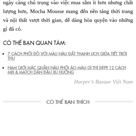
ngày càng chú trọng vào việc mua sắm ít hơn nhưng chất
lượng hơn, Mocha Mousse mang đến nền tảng thời trang
và nội thất vượt thời gian, dễ dàng hòa quyện vào những
gì đã có.
CÓ THỂ BẠN QUAN TÂM:
7 CÁCH PHỐI ĐỒ VỚI MÀU NÂU ĐẤT THANH LỊCH GIỮA TIẾT TRỜI
THU
NAM GIỚI MẶC QUẦN NÂU PHỐI ÁO MÀU GÌ THÌ ĐẸP? 12 CÁCH
MIX & MATCH DẪN ĐẦU XU HƯỚNG
Harper’s Bazaar Việt Nam