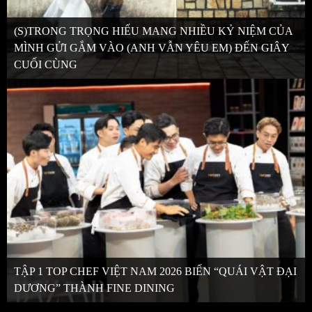
(S)TRONG TRỌNG HIẾU MANG NHIỀU KỶ NIỆM CỦA
MÌNH GỬI GẮM VÀO (ANH VẪN YÊU EM) ĐẾN GIÂY
CUỐI CÙNG
TẬP 1 TOP CHEF VIỆT NAM 2026 BIẾN “QUÁI VẬT ĐẠI
DƯƠNG” THÀNH FINE DINING