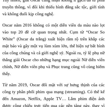
truyền thông, vì đôi khi thiếu bình đẳng sắc tộc, giới tính
và không đuổi kịp công nghệ.
Oscar năm 2016 không có một diễn viên da màu nào lọt
vào top 20 đề cử quan trọng nhất. Cụm từ “Oscar So
White” (Oscar da trắng) xuất hiện rầm rộ trên khắp các
mặt báo và gây một vụ lùm xùm lớn, thể hiện sự bất bình
của công chúng và cả giới nghệ sỹ. Ngoài ra, tỷ lệ phụ nữ
thắng giải Oscar cho những hạng mục ngoài Nữ diễn viên
chính, Nữ diễn viên phụ và Phục trang cũng vô cùng hiếm
thấy.
Từ năm 2019, Oscar đối mặt với sự hưng thịnh của các
công ty phân phối phim qua mạng (streaming). Có thể kể
đến Amazon, Netflix, Apple TV… Lắm phim điện ảnh
được công chiếu trực tiếp qua các nền tảng này, thay vì