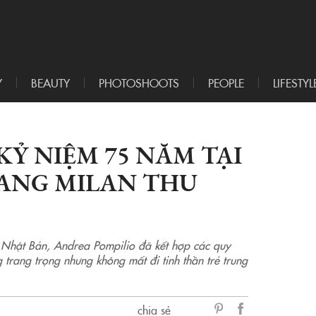
Y
BEAUTY
PHOTOSHOOTS
PEOPLE
LIFESTYL
KỶ NIỆM 75 NĂM TẠI
RANG MILAN THU
từ Nhật Bản, Andrea Pompilio đã kết hợp các quy
g trang trọng nhưng không mất đi tinh thần trẻ trung
chia sẻ