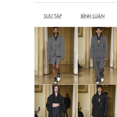
SƯU TẬP
BÌNH LUẬN