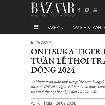
Toggle
FASHION
WATCH & JEWELR
navigation
RUNWAY
ONITSUKA TIGER 
TUẦN LỄ THỜI T
ĐÔNG 2024
Với buổi trình diễn thời trang lấy cảm hứng 
tắc của Onitsuka Tiger với hình thức ngày càn
của một thương hiệu kỷ niệm 75 năm tuổi
Author:
Hazel
.
24-02-2024.