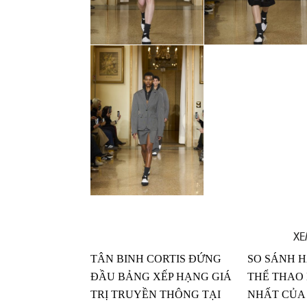
XE
TÂN BINH CORTIS ĐỨNG
SO SÁNH H
ĐẦU BẢNG XẾP HẠNG GIÁ
THỂ THAO 
TRỊ TRUYỀN THÔNG TẠI
NHẤT CỦA