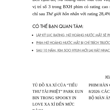
vị trí số 3 trong BXH phim có rating cao 
chỉ sau
Thế giới hôn nhân
với rating 28,4
CÓ THỂ BẠN QUAN TÂM:
LẬP KỶ LỤC RATING, NỮ HOÀNG NƯỚC MẮT SẼ PH
PHIM NỮ HOÀNG NƯỚC MẮT BỊ CHỈ TRÍCH TRƯỚC
SAU 10 NĂM, KIM SOO HYUN MỚI LẠI HÁT NHẠC
XE
TỦ ĐỒ XA XỈ CỦA “TIỂU
PHIM HÀN
THƯ TÀI PHIỆT” PARK EUN
8/2026: C
BIN TRONG SPOOKY IN
BỘ MÀN Ả
LOVE XA XỈ ĐẾN MỨC