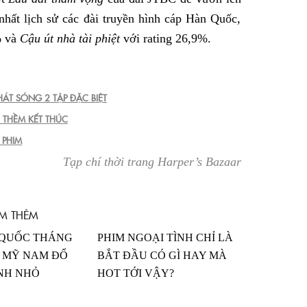
nhất lịch sử các đài truyền hình cáp Hàn Quốc,
% và
Cậu út nhà tài phiệt
với rating 26,9%.
ÁT SÓNG 2 TẬP ĐẶC BIỆT
 THỀM KẾT THÚC
 PHIM
Tạp chí thời trang Harper’s Bazaar
M THÊM
 QUỐC THÁNG
PHIM NGOẠI TÌNH CHỈ LÀ
ÁC MỸ NAM ĐỔ
BẮT ĐẦU CÓ GÌ HAY MÀ
NH NHỎ
HOT TỚI VẬY?