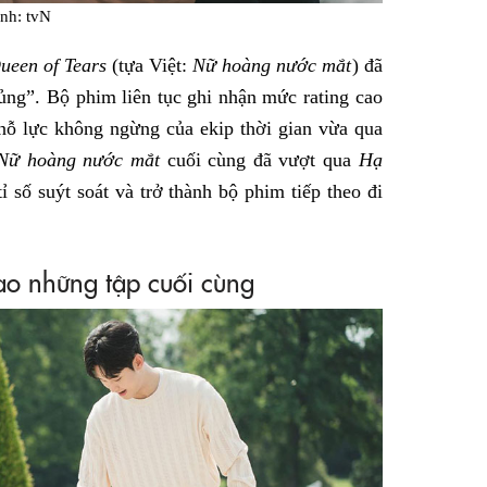
nh: tvN
ueen of Tears
(tựa Việt:
Nữ hoàng nước mắt
) đã
hủng”. Bộ phim liên tục ghi nhận mức rating cao
nỗ lực không ngừng của ekip thời gian vừa qua
Nữ hoàng nước mắt
cuối cùng đã vượt qua
Hạ
ỉ số suýt soát và trở thành bộ phim tiếp theo đi
vào những tập cuối cùng