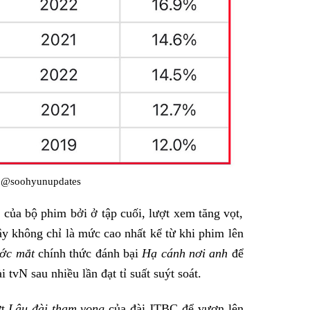
r @soohyunupdates
của bộ phim bởi ở tập cuối, lượt xem tăng vọt,
ây không chỉ là mức cao nhất kể từ khi phim lên
ước mắt
chính thức đánh bại
Hạ cánh nơi anh
để
i tvN sau nhiều lần đạt tỉ suất suýt soát.
ợt
Lâu đài tham vọng
của đài JTBC để vươn lên