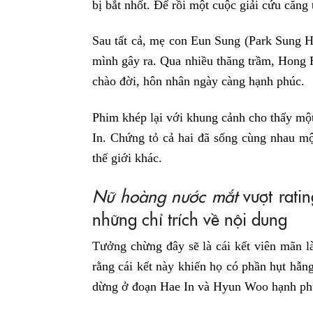
bị bắt nhốt. Để rồi một cuộc giải cứu căng 
Sau tất cả, mẹ con Eun Sung (Park Sung Ho
mình gây ra. Qua nhiều thăng trầm, Hong
chào đời, hôn nhân ngày càng hạnh phúc.
Phim khép lại với khung cảnh cho thấy m
In. Chứng tỏ cả hai đã sống cùng nhau mộ
thế giới khác.
Nữ hoàng nước mắt
vượt rati
những chỉ trích về nội dung
Tưởng chừng đây sẽ là cái kết viên mãn l
rằng cái kết này khiến họ có phần hụt hẫn
dừng ở đoạn Hae In và Hyun Woo hạnh phú