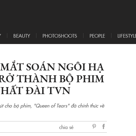
Y
BEAUTY
PHOTOSHOOTS
PEOPLE
LIFESTYL
MẮT SOÁN NGÔI HẠ
TRỞ THÀNH BỘ PHIM
NHẤT ĐÀI TVN
út cho bộ phim, "Queen of Tears" đã chính thức về
chia sẻ
sẻ