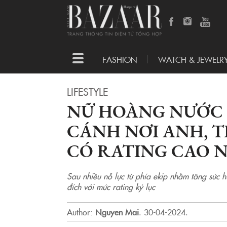
Toggle
FASHION
WATCH & JEWELR
navigation
LIFESTYLE
NỮ HOÀNG NƯỚC 
CÁNH NƠI ANH, 
CÓ RATING CAO 
Sau nhiều nỗ lực từ phía ekip nhằm tăng sức h
đích với mức rating kỷ lục
Author:
Nguyen Mai
.
30-04-2024.