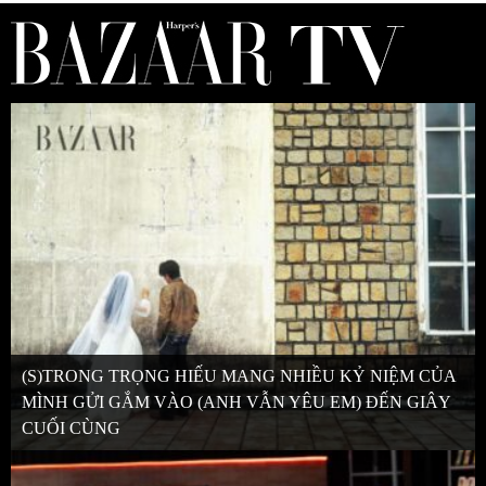
(S)TRONG TRỌNG HIẾU MANG NHIỀU KỶ NIỆM CỦA
MÌNH GỬI GẮM VÀO (ANH VẪN YÊU EM) ĐẾN GIÂY
CUỐI CÙNG