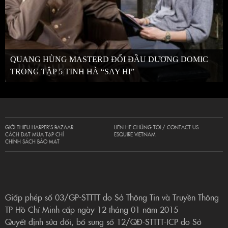
QUANG HÙNG MASTERD ĐỐI ĐẦU DƯƠNG DOMIC
TRONG TẬP 5 TINH HÀ “SAY HI”
GIỚI THIỆU HARPER’S BAZAAR
LIÊN HỆ CHÚNG TÔI / CONTACT US
CÁCH ĐẶT MUA TẠP CHÍ
ESQUIRE VIETNAM
CHÍNH SÁCH BẢO MẬT
Giấp phép số 03/GP-STTTT do Sở Thông Tin và Truyền Thông
TP Hồ Chí Minh cấp ngày 12 tháng 01 năm 2015
Quyết định sửa đổi, bổ sung số 12/QĐ-STTTT-ICP do Sở