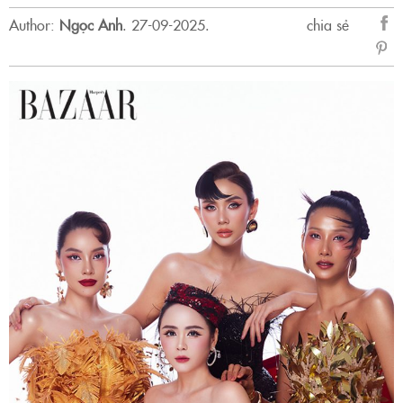
Author:
Ngọc Anh
.
27-09-2025.
chia sẻ
sẻ
Fac