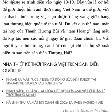
Manifeste
sẽ trình diễn vào ngày 13/10. Đây vừa là cơ hội
để giới thiệu hình ảnh thời trang Việt Nam ra thế giới, vừa
là thách thức trong việc tạo được tiếng vang giữa hàng
loạt thương hiệu quốc tế tên tuổi. Dù kết quả thế nào, màn
tái hợp của Thanh Hương Bùi và “tam Hoàng” làng mẫu
đã kịp tạo nên sức nóng ngay từ giai đoạn chuẩn bị. Với
người yêu thời trang, câu hỏi còn lại chỉ là: họ sẽ xuất
hiện ra sao trên sàn diễn Thượng Hải?
NHÀ THIẾT KẾ THỜI TRANG VIỆT TRÊN SÀN DIỄN
QUỐC TẾ:
KHAAR RA MẮT “RICE / RISE: TỪ ĐỒNG LÚA ĐẾN PIXELS” TẠI
SINGAPORE STORIES FASHION SHOW
PHAN ĐĂNG HOÀNG LAN TỎA NÉT ĐẸP SƠN MÀI VIỆT Ở TUẦN LỄ
THỜI TRANG MILAN
HÀ LINH THƯ RA MẮT BST XUÂN HÈ 2026 TẠI PARIS FASHION AIR
Harper’s Bazaar Vietnam