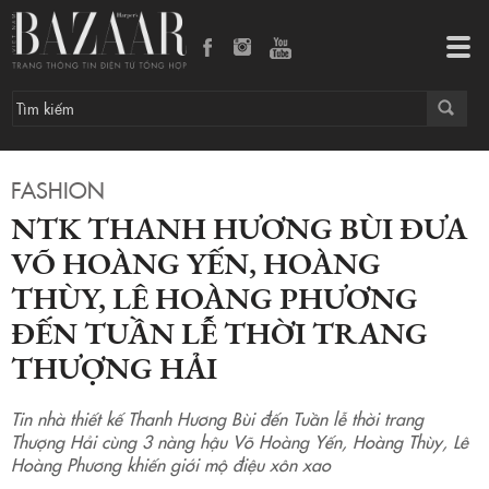
NTK Thanh Hương Bùi đưa Võ Hoàng Yến, Hoàng Thùy, Lê Hoàng Phương đến Tuần lễ thời trang Thượng Hải
Tog
navi
FASHION
NTK THANH HƯƠNG BÙI ĐƯA
VÕ HOÀNG YẾN, HOÀNG
THÙY, LÊ HOÀNG PHƯƠNG
ĐẾN TUẦN LỄ THỜI TRANG
THƯỢNG HẢI
Tin nhà thiết kế Thanh Hương Bùi đến Tuần lễ thời trang
Thượng Hải cùng 3 nàng hậu Võ Hoàng Yến, Hoàng Thùy, Lê
Hoàng Phương khiến giới mộ điệu xôn xao