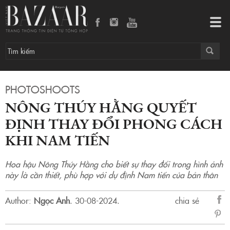
Nông Thúy Hằng quyết định thay đổi phong cách khi Nam tiến
Tog
navi
PHOTOSHOOTS
NÔNG THÚY HẰNG QUYẾT
ĐỊNH THAY ĐỔI PHONG CÁCH
KHI NAM TIẾN
Hoa hậu Nông Thúy Hằng cho biết sự thay đổi trong hình ảnh
này là cần thiết, phù hợp với dự định Nam tiến của bản thân
Author:
Ngọc Anh
.
30-08-2024.
chia sẻ
sẻ
Fac