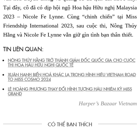
Tại đây, cô đã có dịp hội ngộ Hoa hậu Hữu nghị Malaysia
2023 – Nicole Fe Lynne. Cùng “chinh chiến” tại Miss
Friendship International 2023, sau cuộc thi, Nông Thúy
Hằng và Nicole Fe Lynne vẫn giữ gìn tình bạn thân thiết.
TIN LIÊN QUAN:
NÔNG THÚY HẰNG TRỞ THÀNH GIÁM ĐỐC QUỐC GIA CHO CUỘC
THI HOA HẬU HỮU NGHỊ QUỐC TẾ
XUÂN HẠNH BIẾN HOÁ KHÁC LẠ TRONG HÌNH HIỆU VIETNAM ROAD
TO MISS COSMO 2024
LÊ HOÀNG PHƯƠNG THAY ĐỔI HÌNH TƯỢNG HẬU NHIỆM KỲ MISS
GRAND
Harper’s Bazaar Vietnam