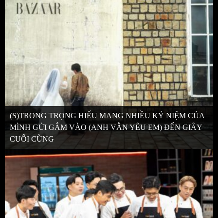
(S)TRONG TRỌNG HIẾU MANG NHIỀU KỶ NIỆM CỦA
MÌNH GỬI GẮM VÀO (ANH VẪN YÊU EM) ĐẾN GIÂY
CUỐI CÙNG