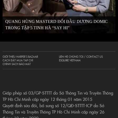
QUANG HÙNG MASTERD ĐỐI ĐẦU DƯƠNG DOMIC
TRONG TẬP 5 TINH HÀ “SAY HI”
GIỚI THIỆU HARPER’S BAZAAR
LIÊN HỆ CHÚNG TÔI / CONTACT US
CÁCH ĐẶT MUA TẠP CHÍ
ESQUIRE VIETNAM
CHÍNH SÁCH BẢO MẬT
Giấp phép số 03/GP-STTTT do Sở Thông Tin và Truyền Thông
TP Hồ Chí Minh cấp ngày 12 tháng 01 năm 2015
Quyết định sửa đổi, bổ sung số 12/QĐ-STTTT-ICP do Sở
Thông Tin và Truyền Thông TP Hồ Chí Minh cấp ngày 26
tháng 10 năm 2020