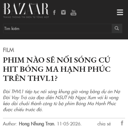
Phim nào sẽ nối sóng cú hit Bóng Ma Hạnh Phúc trên THVL1?
Tog
navi
FILM
PHIM NÀO SẼ NỐI SÓNG CÚ
HIT BÓNG MA HẠNH PHÚC
TRÊN THVL1?
Đài THVL1 tiếp tục nối sóng khung giờ vàng bằng dự án Nợ
Đời Vay Trả của đạo diễn NSƯT Hồ Ngọc Xum với kì vọng
kéo dài chuỗi thành công từ bộ phim Bóng Ma Hạnh Phúc
được chiếu trước đó.
Author:
Hong Nhung Tran
.
11-05-2026.
chia sẻ