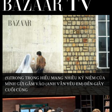
(S)TRONG TRỌNG HIẾU MANG NHIỀU KỶ NIỆM CỦA
MÌNH GỬI GẮM VÀO (ANH VẪN YÊU EM) ĐẾN GIÂY
CUỐI CÙNG