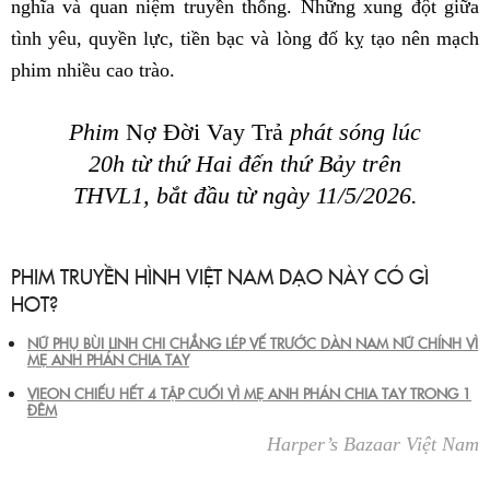
nghĩa và quan niệm truyền thống. Những xung đột giữa
tình yêu, quyền lực, tiền bạc và lòng đố kỵ tạo nên mạch
phim nhiều cao trào.
Phim
Nợ Đời Vay Trả
phát sóng lúc
20h từ thứ Hai đến thứ Bảy trên
THVL1, bắt đầu từ ngày 11/5/2026.
PHIM TRUYỀN HÌNH VIỆT NAM DẠO NÀY CÓ GÌ
HOT?
NỮ PHỤ BÙI LINH CHI CHẲNG LÉP VẾ TRƯỚC DÀN NAM NỮ CHÍNH VÌ
MẸ ANH PHÁN CHIA TAY
VIEON CHIẾU HẾT 4 TẬP CUỐI VÌ MẸ ANH PHÁN CHIA TAY TRONG 1
ĐÊM
Harper’s Bazaar Việt Nam