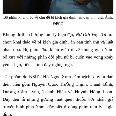
Bộ phim khai thác về chủ đề bi kịch gia đình, ân oán tình thù. Ảnh:
ĐPCC
Không đi theo hướng tâm lý hiện đại,
Nợ Đời Vay Trả
lựa
chọn khai thác về bi kịch gia đình, ân oán tình thù và luật
nhân quả. Bộ phim đưa khán giả trở về không gian Nam
bộ xưa với những phận đời phụ nữ bị cuốn vào vòng xoáy
yêu – hận, tiền – tình đầy nghiệt ngã.
Tác phẩm do NSƯT Hồ Ngọc Xum cầm trịch, quy tụ dàn
diễn viên gồm Nguyễn Quốc Trường Thịnh, Thanh Bình,
Dương Cẩm Lynh, Thanh Hiền và Huỳnh Hồng Loan.
Đây đều là những gương mặt quen thuộc với khán giả
truyền hình phía Nam, đặc biệt ở dòng phim tâm lý – gia
đình.