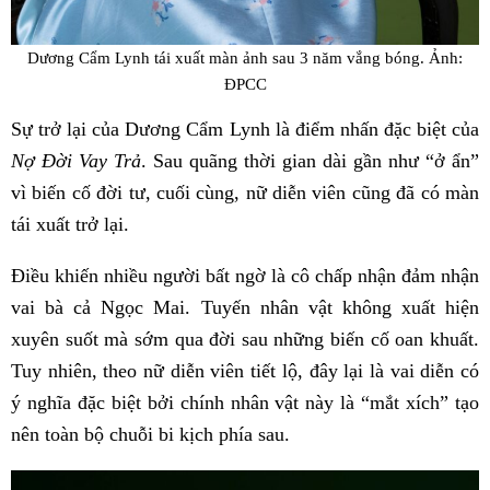
Dương Cẩm Lynh tái xuất màn ảnh sau 3 năm vắng bóng. Ảnh:
ĐPCC
Sự trở lại của Dương Cẩm Lynh là điểm nhấn đặc biệt của
Nợ Đời Vay Trả
. Sau quãng thời gian dài gần như “ở ẩn”
vì biến cố đời tư, cuối cùng, nữ diễn viên cũng đã có màn
tái xuất trở lại.
Điều khiến nhiều người bất ngờ là cô chấp nhận đảm nhận
vai bà cả Ngọc Mai. Tuyến nhân vật không xuất hiện
xuyên suốt mà sớm qua đời sau những biến cố oan khuất.
Tuy nhiên, theo nữ diễn viên tiết lộ, đây lại là vai diễn có
ý nghĩa đặc biệt bởi chính nhân vật này là “mắt xích” tạo
nên toàn bộ chuỗi bi kịch phía sau.