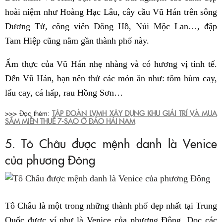
hoài niệm như Hoàng Hạc Lâu, cây cầu Vũ Hán trên sông
Dương Tử, công viên Đông Hồ, Núi Mộc Lan…, đập
Tam Hiệp cũng nằm gần thành phố này.
Ẩm thực của Vũ Hán nhẹ nhàng và có hương vị tinh tế.
Đến Vũ Hán, bạn nên thử các món ăn như: tôm hùm cay,
lẩu cay, cá hấp, rau Hồng Sơn…
>>> Đọc thêm:
TẬP ĐOÀN LVMH XÂY DỰNG KHU GIẢI TRÍ VÀ MUA
SẮM MIỄN THUẾ 7-SAO Ở ĐẢO HẢI NAM
5. Tô Châu được mệnh danh là Venice
của phương Đông
Tô Châu là một trong những thành phố đẹp nhất tại Trung
Quốc được ví như là Venice của phương Đông. Dọc các