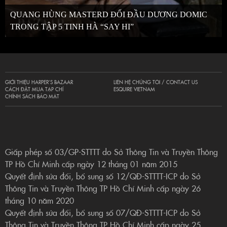
QUANG HÙNG MASTERD ĐỐI ĐẦU DƯƠNG DOMIC
TRONG TẬP 5 TINH HÀ “SAY HI”
GIỚI THIỆU HARPER’S BAZAAR
LIÊN HỆ CHÚNG TÔI / CONTACT US
CÁCH ĐẶT MUA TẠP CHÍ
ESQUIRE VIETNAM
CHÍNH SÁCH BẢO MẬT
Giấp phép số 03/GP-STTTT do Sở Thông Tin và Truyền Thông
TP Hồ Chí Minh cấp ngày 12 tháng 01 năm 2015
Quyết định sửa đổi, bổ sung số 12/QĐ-STTTT-ICP do Sở
Thông Tin và Truyền Thông TP Hồ Chí Minh cấp ngày 26
tháng 10 năm 2020
Quyết định sửa đổi, bổ sung số 07/QĐ-STTTT-ICP do Sở
Thông Tin và Truyền Thông TP Hồ Chí Minh cấp ngày 25