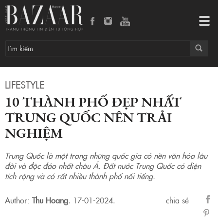
10 thành phố đẹp nhất Trung Quốc nên trải nghiệm
Tog
navi
LIFESTYLE
10 THÀNH PHỐ ĐẸP NHẤT
TRUNG QUỐC NÊN TRẢI
NGHIỆM
Trung Quốc là một trong những quốc gia có nền văn hóa lâu
đời và độc đáo nhất châu Á. Đất nước Trung Quốc có diện
tích rộng và có rất nhiều thành phố nổi tiếng.
Author:
Thu Hoang
.
17-01-2024.
chia sẻ
sẻ