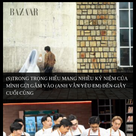
(S)TRONG TRỌNG HIẾU MANG NHIỀU KỶ NIỆM CỦA
MÌNH GỬI GẮM VÀO (ANH VẪN YÊU EM) ĐẾN GIÂY
CUỐI CÙNG