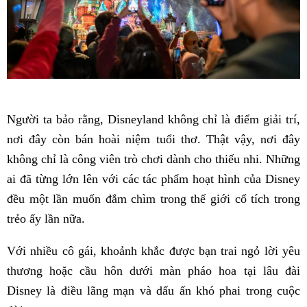
Người ta bảo rằng, Disneyland không chỉ là điểm giải trí,
nơi đây còn bán hoài niệm tuổi thơ. Thật vậy, nơi đây
không chỉ là công viên trò chơi dành cho thiếu nhi. Những
ai đã từng lớn lên với các tác phẩm hoạt hình của Disney
đều một lần muốn đắm chìm trong thế giới cổ tích trong
trẻo ấy lần nữa.
Với nhiều cô gái, khoảnh khắc được bạn trai ngỏ lời yêu
thương hoặc cầu hôn dưới màn pháo hoa tại lâu đài
Disney là điều lãng mạn và dấu ấn khó phai trong cuộc