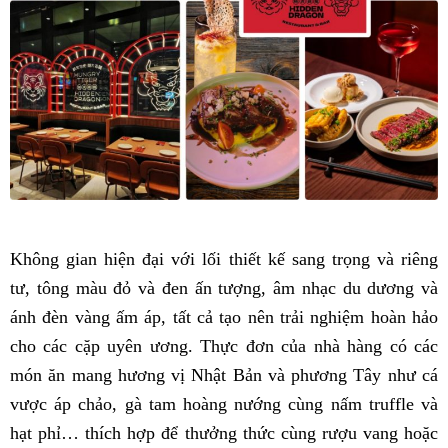
Không gian hiện đại với lối thiết kế sang trọng và riêng
tư, tông màu đỏ và đen ấn tượng, âm nhạc du dương và
ánh đèn vàng ấm áp, tất cả tạo nên trải nghiệm hoàn hảo
cho các cặp uyên ương. Thực đơn của nhà hàng có các
món ăn mang hương vị Nhật Bản và phương Tây như cá
vược áp chảo, gà tam hoàng nướng cùng nấm truffle và
hạt phỉ… thích hợp để thưởng thức cùng rượu vang hoặc