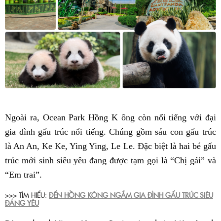
Ngoài ra, Ocean Park Hồng K ông còn nổi tiếng với đại
gia đình gấu trúc nổi tiếng. Chúng gồm sáu con gấu trúc
là An An, Ke Ke, Ying Ying, Le Le. Đặc biệt là hai bé gấu
trúc mới sinh siêu yêu đang được tạm gọi là “Chị gái” và
“Em trai”.
>>> TÌM HIỂU:
ĐẾN HỒNG KÔNG NGẮM GIA ĐÌNH GẤU TRÚC SIÊU
ĐÁNG YÊU