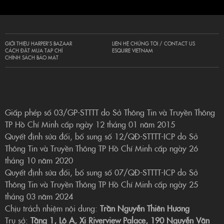
GIỚI THIỆU HARPER’S BAZAAR
LIÊN HỆ CHÚNG TÔI / CONTACT US
CÁCH ĐẶT MUA TẠP CHÍ
ESQUIRE VIETNAM
CHÍNH SÁCH BẢO MẬT
Giấp phép số 03/GP-STTTT do Sở Thông Tin và Truyền Thông
TP Hồ Chí Minh cấp ngày 12 tháng 01 năm 2015
Quyết định sửa đổi, bổ sung số 12/QĐ-STTTT-ICP do Sở
Thông Tin và Truyền Thông TP Hồ Chí Minh cấp ngày 26
tháng 10 năm 2020
Quyết định sửa đổi, bổ sung số 07/QĐ-STTTT-ICP do Sở
Thông Tin và Truyền Thông TP Hồ Chí Minh cấp ngày 25
tháng 03 năm 2024
Chịu trách nhiệm nội dung:
Trần Nguyễn Thiên Hương
Trụ sở:
Tầng 1, Lô A, Xi Riverview Palace, 190 Nguyễn Văn