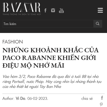
Những khoảnh khắc của Paco Rabanne khiến giới điệu mộ nhớ mãi
Tog
navi
FASHION
NHỮNG KHOẢNH KHẮC CỦA
PACO RABANNE KHIẾN GIỚI
ĐIỆU MỘ NHỚ MÃI
Vào hôm 3/2, Paco Rabanne đã qua đời ở tuổi 88 tại nhà
riêng Portsall, nước Pháp. Hãy cùng nhìn lại những thành tựu
của nhà thiết kế người Tây Ban Nha
Author:
Vi Do
.
06-02-2023.
chia sẻ
sẻ