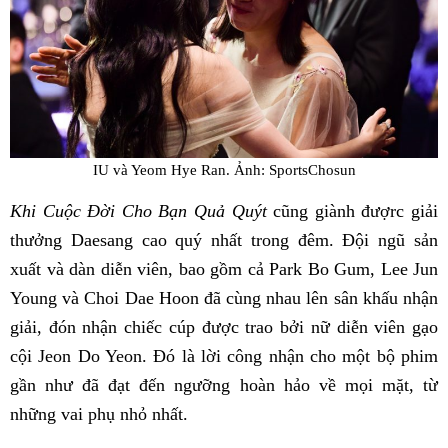
IU và Yeom Hye Ran. Ảnh: SportsChosun
Khi Cuộc Đời Cho Bạn Quả Quýt
cũng giành đượrc giải
thưởng Daesang cao quý nhất trong đêm. Đội ngũ sản
xuất và dàn diễn viên, bao gồm cả Park Bo Gum, Lee Jun
Young và Choi Dae Hoon đã cùng nhau lên sân khấu nhận
giải, đón nhận chiếc cúp được trao bởi nữ diễn viên gạo
cội Jeon Do Yeon. Đó là lời công nhận cho một bộ phim
gần như đã đạt đến ngưỡng hoàn hảo về mọi mặt, từ
những vai phụ nhỏ nhất.