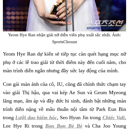
Yeom Hye Ran nhận giải nữ diễn viên phụ xuất sắc nhất. Ảnh:
SportsChosun
Yeom Hye Ran dự kiến sẽ tiếp tục càn quét hạng mục nữ
phụ ở các lễ trao giải từ thời điểm này đến cuối năm, cho
màn trình diễn ngắn nhưng đầy sức lay động của mình.
Con gái màn ảnh của cô, IU, cũng đã chính thức chạm tay
vào giải Thị hậu, qua vai kép Ae Sun và Geum Myeong
lãng mạn, ấm áp và đầy đức hi sinh, đánh bật những màn
trình diễn nặng về mâu thuẫn nội tâm từ Park Eun Bin
trong
Lưỡi dao hiểm hóc
, Seo Hyun Jin trong
Chiếc Vali
,
Lee Hye Ri trong
Bạn Bạn Bè Bè
và Cha Joo Young