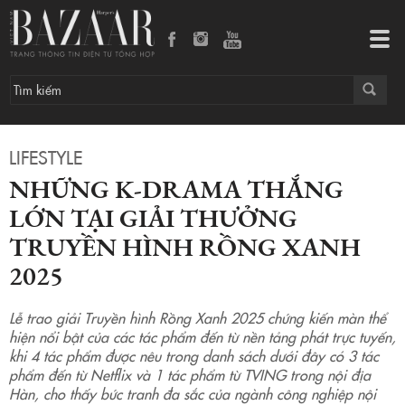
Những K-Drama thắng lớn tại Giải thưởng Truyền hình Rồng Xanh 2025
Tog
navi
LIFESTYLE
NHỮNG K-DRAMA THẮNG
LỚN TẠI GIẢI THƯỞNG
TRUYỀN HÌNH RỒNG XANH
2025
Lễ trao giải Truyền hình Rồng Xanh 2025 chứng kiến màn thể
hiện nổi bật của các tác phẩm đến từ nền tảng phát trực tuyến,
khi 4 tác phẩm được nêu trong danh sách dưới đây có 3 tác
phẩm đến từ Netflix và 1 tác phẩm từ TVING trong nội địa
Hàn, cho thấy bức tranh đa sắc của ngành công nghiệp nội