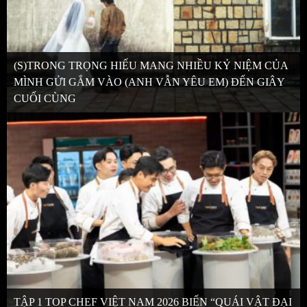
(S)TRONG TRỌNG HIẾU MANG NHIỀU KỶ NIỆM CỦA
MÌNH GỬI GẮM VÀO (ANH VẪN YÊU EM) ĐẾN GIÂY
CUỐI CÙNG
TẬP 1 TOP CHEF VIỆT NAM 2026 BIẾN “QUÁI VẬT ĐẠI