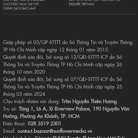
CÁCH ĐẶT MUA TẠP CHÍ
ESQUIRE VIETNAM
CHÍNH SÁCH BẢO MẬT
Giấp phép số 03/GP-STTTT do Sở Thông Tin và Truyền Thông
TP Hồ Chí Minh cấp ngày 12 tháng 01 năm 2015
Quyết định sửa đổi, bổ sung số 12/QĐ-STTTT-ICP do Sở
Thông Tin và Truyền Thông TP Hồ Chí Minh cấp ngày 26
tháng 10 năm 2020
Quyết định sửa đổi, bổ sung số 07/QĐ-STTTT-ICP do Sở
Thông Tin và Truyền Thông TP Hồ Chí Minh cấp ngày 25
tháng 03 năm 2024
Chịu trách nhiệm nội dung:
Trần Nguyễn Thiên Hương
Trụ sở:
Tầng 1, Lô A, Xi Riverview Palace, 190 Nguyễn Văn
Hưởng, Phường An Khánh, TP. HCM
Điện thoại:
028 3519 2301
Email:
contact.bazaar@sunflowermedia.vn
Vận hành bởi:
Công ty TNHH Truyền Thông Hoa Mặt Trời.