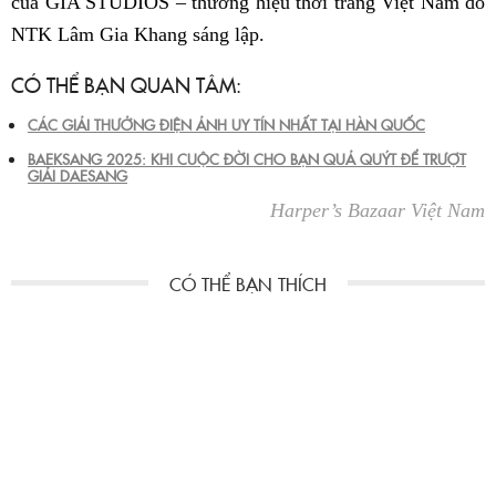
của GIA STUDIOS – thương hiệu thời trang Việt Nam do
NTK Lâm Gia Khang sáng lập.
CÓ THỂ BẠN QUAN TÂM:
CÁC GIẢI THƯỞNG ĐIỆN ẢNH UY TÍN NHẤT TẠI HÀN QUỐC
BAEKSANG 2025: KHI CUỘC ĐỜI CHO BẠN QUẢ QUÝT ĐỂ TRƯỢT
GIẢI DAESANG
Harper’s Bazaar Việt Nam