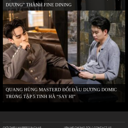
DƯƠNG” THÀNH FINE DINING
QUANG HÙNG MASTERD ĐỐI ĐẦU DƯƠNG DOMIC
TRONG TẬP 5 TINH HÀ “SAY HI”
GIỚI THIỆU HARPER’S BAZAAR
LIÊN HỆ CHÚNG TÔI / CONTACT US