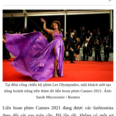
sẻ
Fac
Tại đêm công chiếu bộ phim Les Olympiades, một khách mời tạo
dáng hoành tráng trên thảm đỏ liên hoan phim Cannes 2021. Ảnh:
Sarah Meyssonier / Reuters
Liên hoan phim Cannes 2021 đang được các fashionista
theo dõi sát sao toàn cầu. Đã lâu rồi, không có một sự