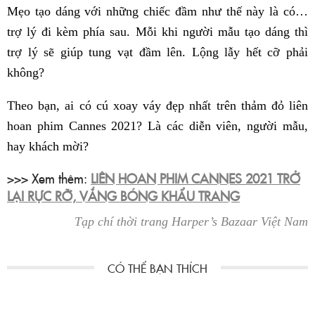
Mẹo tạo dáng với những chiếc đầm như thế này là có…
trợ lý đi kèm phía sau. Mỗi khi người mẫu tạo dáng thì
trợ lý sẽ giúp tung vạt đầm lên. Lộng lẫy hết cỡ phải
không?
Theo bạn, ai có cú xoay váy đẹp nhất trên thảm đỏ liên
hoan phim Cannes 2021? Là các diễn viên, người mẫu,
hay khách mời?
>>> Xem thêm:
LIÊN HOAN PHIM CANNES 2021 TRỞ
LẠI RỰC RỠ, VẮNG BÓNG KHẨU TRANG
Tạp chí thời trang Harper’s Bazaar Việt Nam