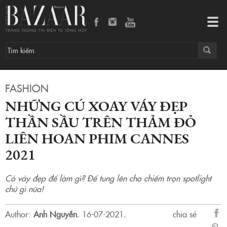
Những cú xoay váy đẹp thần sầu trên thảm đỏ Liên hoan phim Cannes 2021
Tog
navi
FASHION
NHỮNG CÚ XOAY VÁY ĐẸP
THẦN SẦU TRÊN THẢM ĐỎ
LIÊN HOAN PHIM CANNES
2021
Có váy đẹp để làm gì? Để tung lên cho chiếm trọn spotlight
chứ gì nữa!
Author:
Anh Nguyễn
.
16-07-2021.
chia sẻ