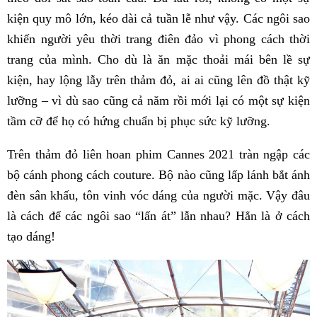
kiện quy mô lớn, kéo dài cả tuần lễ như vậy. Các ngôi sao
khiến người yêu thời trang điên đảo vì phong cách thời
trang của mình. Cho dù là ăn mặc thoải mái bên lề sự
kiện, hay lộng lẫy trên thảm đỏ, ai ai cũng lên đồ thật kỹ
lưỡng – vì dù sao cũng cả năm rồi mới lại có một sự kiện
tầm cỡ để họ có hứng chuẩn bị phục sức kỹ lưỡng.
Trên thảm đỏ liên hoan phim Cannes 2021 tràn ngập các
bộ cánh phong cách couture. Bộ nào cũng lấp lánh bắt ánh
đèn sân khấu, tôn vinh vóc dáng của người mặc. Vậy đâu
là cách để các ngôi sao “lấn át” lẫn nhau? Hẳn là ở cách
tạo dáng!