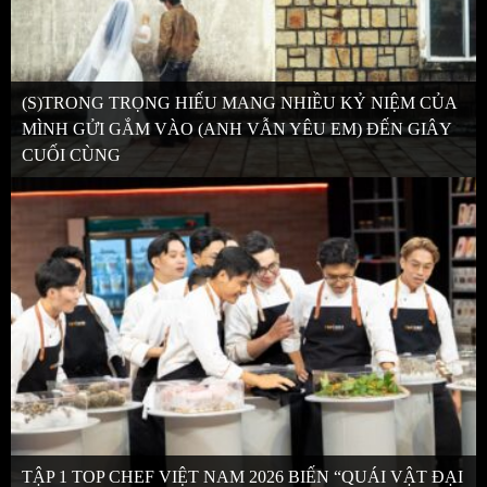
(S)TRONG TRỌNG HIẾU MANG NHIỀU KỶ NIỆM CỦA
MÌNH GỬI GẮM VÀO (ANH VẪN YÊU EM) ĐẾN GIÂY
CUỐI CÙNG
TẬP 1 TOP CHEF VIỆT NAM 2026 BIẾN “QUÁI VẬT ĐẠI