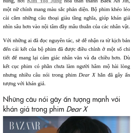
hùng, nơi
Kim Yoo Jung
hóa thân thành Baek Ah Jin,
một nữ chính mang màu sắc phản diện. Bộ phim khéo léo
cài cắm những câu thoại giàu tầng nghĩa, giúp khán giả
nhìn sâu hơn vào nội tâm đầy mâu thuẫn của các nhân vật.
Với những ai đã đọc nguyên tác, sẽ dễ nhận ra từ kịch bản
đến cái kết của bộ phim đã được điều chỉnh ở một số chi
tiết để mang lại cảm giác nhân văn và đa chiều hơn. Dù
kết cục phim có phần chưa làm người hâm mộ hài lòng
nhưng nhiều câu nói trong phim
Dear X
hẳn đã gây ấn
tượng với khán giả.
Những câu nói gây ấn tượng mạnh với
khán giả trong phim
Dear X