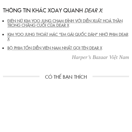
THÔNG TIN KHÁC XOAY QUANH
DEAR X
:
ĐIÊN NỮ KIM YOO JUNG CHẠM ĐỈNH VỚI DIỄN XUẤT HOÁ THẦN
TRONG CHẶNG CUỐI CỦA DEAR X
KIM YOO JUNG THOÁT MÁC “EM GÁI QUỐC DÂN” NHỜ PHIM DEAR
X
BỘ PHIM TỐN DIỄN VIÊN NAM NHẤT GỌI TÊN DEAR X
Harper’s Bazaar Việt Nam