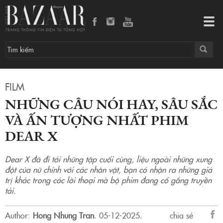
Những câu nói hay, sâu sắc và ấn tượng nhất phim Dear X
Tog
navi
FILM
NHỮNG CÂU NÓI HAY, SÂU SẮC
VÀ ẤN TƯỢNG NHẤT PHIM
DEAR X
Dear X đã đi tới những tập cuối cùng, liệu ngoài những xung
đột của nữ chính với các nhân vật, bạn có nhận ra những giá
trị khác trong các lời thoại mà bộ phim đang cố gắng truyền
tải.
Author:
Hong Nhung Tran
.
05-12-2025.
chia sẻ