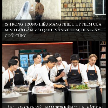
(S)TRONG TRỌNG HIẾU MANG NHIỀU KỶ NIỆM CỦA
MÌNH GỬI GẮM VÀO (ANH VẪN YÊU EM) ĐẾN GIÂY
CUỐI CÙNG
TẬP 1 TOP CHEF VIỆT NAM 2026 BIẾN “QUÁI VẬT ĐẠI