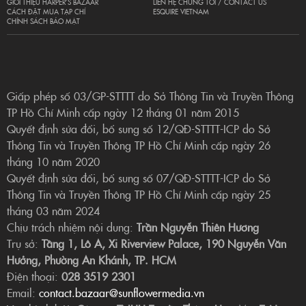
GIỚI THIỆU HARPER’S BAZAAR
LIÊN HỆ CHÚNG TÔI / CONTACT US
CÁCH ĐẶT MUA TẠP CHÍ
ESQUIRE VIETNAM
CHÍNH SÁCH BẢO MẬT
Giấp phép số 03/GP-STTTT do Sở Thông Tin và Truyền Thông
TP Hồ Chí Minh cấp ngày 12 tháng 01 năm 2015
Quyết định sửa đổi, bổ sung số 12/QĐ-STTTT-ICP do Sở
Thông Tin và Truyền Thông TP Hồ Chí Minh cấp ngày 26
tháng 10 năm 2020
Quyết định sửa đổi, bổ sung số 07/QĐ-STTTT-ICP do Sở
Thông Tin và Truyền Thông TP Hồ Chí Minh cấp ngày 25
tháng 03 năm 2024
Chịu trách nhiệm nội dung:
Trần Nguyễn Thiên Hương
Trụ sở:
Tầng 1, Lô A, Xi Riverview Palace, 190 Nguyễn Văn
Hưởng, Phường An Khánh, TP. HCM
Điện thoại:
028 3519 2301
Email:
contact.bazaar@sunflowermedia.vn