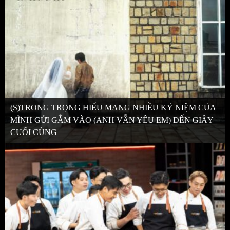
(S)TRONG TRỌNG HIẾU MANG NHIỀU KỶ NIỆM CỦA
MÌNH GỬI GẮM VÀO (ANH VẪN YÊU EM) ĐẾN GIÂY
CUỐI CÙNG