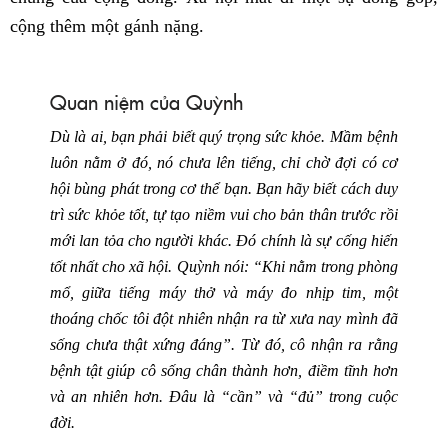
cộng thêm một gánh nặng.
Quan niệm của Quỳnh
Dù là ai, bạn phải biết quý trọng sức khỏe. Mầm bệnh
luôn nằm ở đó, nó chưa lên tiếng, chỉ chờ đợi có cơ
hội bùng phát trong cơ thể bạn. Bạn hãy biết cách duy
trì sức khỏe tốt, tự tạo niềm vui cho bản thân trước rồi
mới lan tỏa cho người khác. Đó chính là sự cống hiến
tốt nhất cho xã hội. Quỳnh nói: “Khi nằm trong phòng
mổ, giữa tiếng máy thở và máy đo nhịp tim, một
thoáng chốc tôi đột nhiên nhận ra từ xưa nay mình đã
sống chưa thật xứng đáng”. Từ đó, cô nhận ra rằng
bệnh tật giúp cô sống chân thành hơn, điềm tĩnh hơn
và an nhiên hơn. Đâu là “cần” và “đủ” trong cuộc
đời.