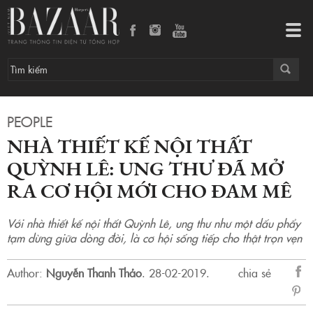
Tog
navi
PEOPLE
NHÀ THIẾT KẾ NỘI THẤT
QUỲNH LÊ: UNG THƯ ĐÃ MỞ
RA CƠ HỘI MỚI CHO ĐAM MÊ
Với nhà thiết kế nội thất Quỳnh Lê, ung thư như một dấu phẩy
tạm dừng giữa dòng đời, là cơ hội sống tiếp cho thật trọn vẹn
Author:
Nguyễn Thanh Thảo
.
28-02-2019.
chia sẻ
sẻ
Fac