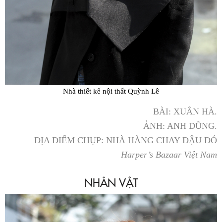
Nhà thiết kế nội thất Quỳnh Lê
BÀI: XUÂN HÀ.
ẢNH: ANH DŨNG.
ĐỊA ĐIỂM CHỤP: NHÀ HÀNG CHAY ĐẬU ĐỎ
Harper’s Bazaar Việt Nam
NHÂN VẬT