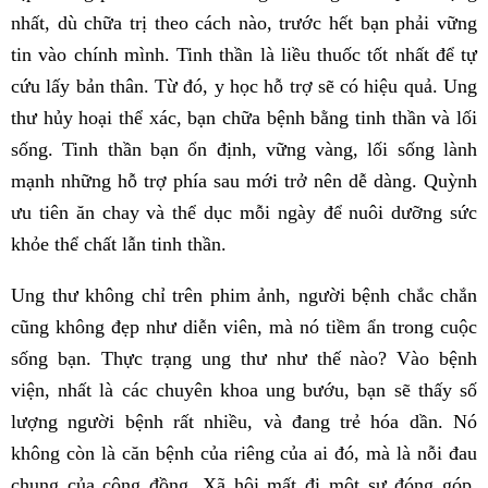
nhất, dù chữa trị theo cách nào, trước hết bạn phải vững
tin vào chính mình. Tinh thần là liều thuốc tốt nhất để tự
cứu lấy bản thân. Từ đó, y học hỗ trợ sẽ có hiệu quả. Ung
thư hủy hoại thể xác, bạn chữa bệnh bằng tinh thần và lối
sống. Tinh thần bạn ổn định, vững vàng, lối sống lành
mạnh những hỗ trợ phía sau mới trở nên dễ dàng. Quỳnh
ưu tiên ăn chay và thể dục mỗi ngày để nuôi dưỡng sức
khỏe thể chất lẫn tinh thần.
Ung thư không chỉ trên phim ảnh, người bệnh chắc chắn
cũng không đẹp như diễn viên, mà nó tiềm ẩn trong cuộc
sống bạn. Thực trạng ung thư như thế nào? Vào bệnh
viện, nhất là các chuyên khoa ung bướu, bạn sẽ thấy số
lượng người bệnh rất nhiều, và đang trẻ hóa dần. Nó
không còn là căn bệnh của riêng của ai đó, mà là nỗi đau
chung của cộng đồng. Xã hội mất đi một sự đóng góp,