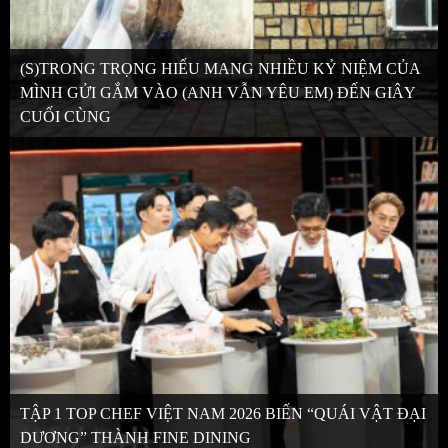
(S)TRONG TRỌNG HIẾU MANG NHIỀU KỶ NIỆM CỦA
MÌNH GỬI GẮM VÀO (ANH VẪN YÊU EM) ĐẾN GIÂY
CUỐI CÙNG
TẬP 1 TOP CHEF VIỆT NAM 2026 BIẾN “QUÁI VẬT ĐẠI
DƯƠNG” THÀNH FINE DINING