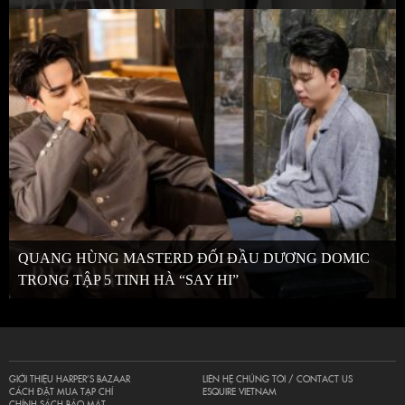
QUANG HÙNG MASTERD ĐỐI ĐẦU DƯƠNG DOMIC
TRONG TẬP 5 TINH HÀ “SAY HI”
GIỚI THIỆU HARPER’S BAZAAR
LIÊN HỆ CHÚNG TÔI / CONTACT US
CÁCH ĐẶT MUA TẠP CHÍ
ESQUIRE VIETNAM
CHÍNH SÁCH BẢO MẬT