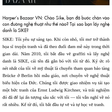
Harper’s Bazaar VN: Chào Sike, bạn đã bước chân vào
con đường nghệ thuật như thế nào? Tại sao bạn lấy nghệ
danh là SIKE?
SIKE: Tôi yêu sự sáng tạo. Khi còn nhỏ, tôi mơ trở thành
họa sĩ truyện tranh và đã theo đuổi đam mê này trong thời
gian dài. Năm 2010, tôi bắt đầu vẽ graffiti và lấy nghệ
danh là SIKE, cái tên đã gắn bó với tôi từ đó. Ký ức rõ
nét nhất của tôi về mỹ thuật là chuyến tham quan bảo tàng
Brücke ở Berlin hồi mẫu giáo, nơi chuyên về nghệ thuật
biểu hiện của Đức. Chúng tôi được giao nhiệm vụ tái tạo
một bức tranh của Ernst Ludwig Kirchner, và trải nghiệm
đó đã để lại ấn tượng sâu sắc với tôi — tôi vẫn nghĩ về nó
rất nhiều. Kể từ đó, tôi bắt đầu tự vẽ và tự học vẽ tranh.