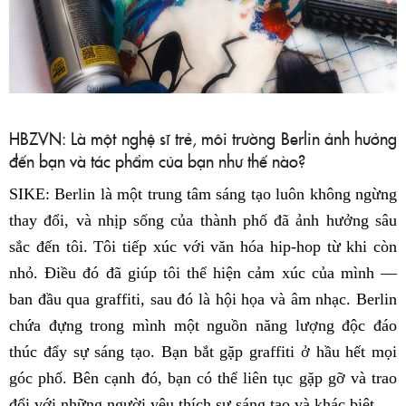
HBZVN: Là một nghệ sĩ trẻ, môi trường Berlin ảnh hưởng
đến bạn và tác phẩm của bạn như thế nào?
SIKE: Berlin là một trung tâm sáng tạo luôn không ngừng
thay đổi, và nhịp sống của thành phố đã ảnh hưởng sâu
sắc đến tôi. Tôi tiếp xúc với văn hóa hip-hop từ khi còn
nhỏ. Điều đó đã giúp tôi thể hiện cảm xúc của mình —
ban đầu qua graffiti, sau đó là hội họa và âm nhạc. Berlin
chứa đựng trong mình một nguồn năng lượng độc đáo
thúc đẩy sự sáng tạo. Bạn bắt gặp graffiti ở hầu hết mọi
góc phố. Bên cạnh đó, bạn có thể liên tục gặp gỡ và trao
đổi với những người yêu thích sự sáng tạo và khác biệt.