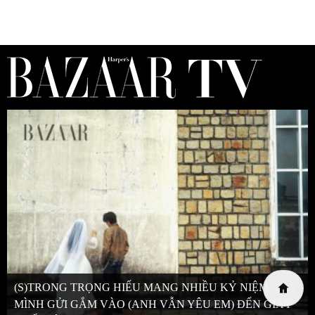
(S)TRONG TRỌNG HIẾU MANG NHIỀU KỶ NIỆM CỦA
MÌNH GỬI GẮM VÀO (ANH VẪN YÊU EM) ĐẾN GIÂY