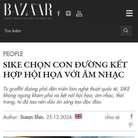
Tog
navi
PEOPLE
SIKE CHỌN CON ĐƯỜNG KẾT
HỢP HỘI HỌA VỚI ÂM NHẠC
Từ graffiti đường phố đến triển lãm nghệ thuật quốc tế, SIKE
không ngừng khám phá và kết nối hội họa, âm nhạc, thời
trang, từ đó tạo nên dấu ấn sáng tạo độc đáo.
Author:
Susan Shin
.
25-12-2024.
chia sẻ
sẻ
Fac