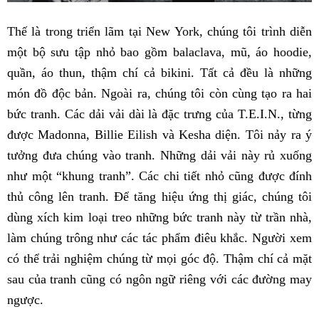
Thế là trong triển lãm tại New York, chúng tôi trình diễn
một bộ sưu tập nhỏ bao gồm balaclava, mũ, áo hoodie,
quần, áo thun, thậm chí cả bikini. Tất cả đều là những
món đồ độc bản. Ngoài ra, chúng tôi còn cùng tạo ra hai
bức tranh. Các dải vải dài là đặc trưng của T.E.I.N., từng
được Madonna, Billie Eilish và Kesha diện. Tôi nảy ra ý
tưởng đưa chúng vào tranh. Những dải vải này rủ xuống
như một “khung tranh”. Các chi tiết nhỏ cũng được đính
thủ công lên tranh. Để tăng hiệu ứng thị giác, chúng tôi
dùng xích kim loại treo những bức tranh này từ trần nhà,
làm chúng trông như các tác phẩm điêu khắc. Người xem
có thể trải nghiệm chúng từ mọi góc độ. Thậm chí cả mặt
sau của tranh cũng có ngôn ngữ riêng với các đường may
ngược.