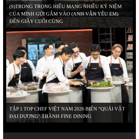
(S)TRONG TRỌNG HIẾU MANG NHIỀU KỶ NIỆM
CỦA MÌNH GỬI GẮM VÀO (ANH VẪN YÊU EM)
ĐẾN GIÂY CUỐI CÙNG
TẬP 1 TOP CHEF VIỆT NAM 2026 BIẾN “QUÁI VẬT
ĐẠI DƯƠNG” THÀNH FINE DINING