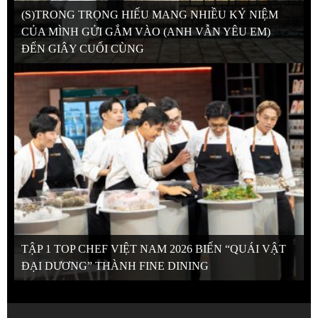
(S)TRONG TRỌNG HIẾU MANG NHIỀU KỶ NIỆM
CỦA MÌNH GỬI GẮM VÀO (ANH VẪN YÊU EM)
ĐẾN GIÂY CUỐI CÙNG
TẬP 1 TOP CHEF VIỆT NAM 2026 BIẾN “QUÁI VẬT
ĐẠI DƯƠNG” THÀNH FINE DINING