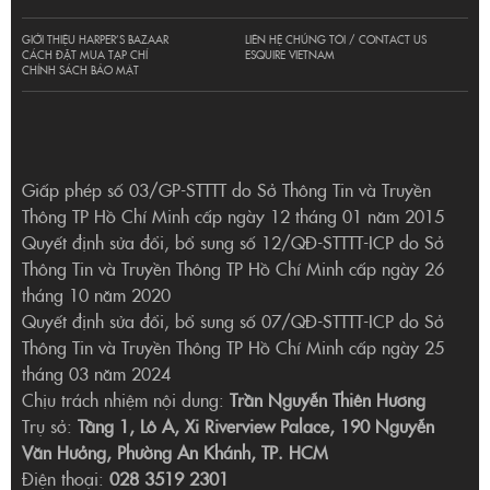
GIỚI THIỆU HARPER’S BAZAAR
LIÊN HỆ CHÚNG TÔI / CONTACT US
CÁCH ĐẶT MUA TẠP CHÍ
ESQUIRE VIETNAM
CHÍNH SÁCH BẢO MẬT
Giấp phép số 03/GP-STTTT do Sở Thông Tin và Truyền
Thông TP Hồ Chí Minh cấp ngày 12 tháng 01 năm 2015
Quyết định sửa đổi, bổ sung số 12/QĐ-STTTT-ICP do Sở
Thông Tin và Truyền Thông TP Hồ Chí Minh cấp ngày 26
tháng 10 năm 2020
Quyết định sửa đổi, bổ sung số 07/QĐ-STTTT-ICP do Sở
Thông Tin và Truyền Thông TP Hồ Chí Minh cấp ngày 25
tháng 03 năm 2024
Chịu trách nhiệm nội dung:
Trần Nguyễn Thiên Hương
Trụ sở:
Tầng 1, Lô A, Xi Riverview Palace, 190 Nguyễn
Văn Hưởng, Phường An Khánh, TP. HCM
Điện thoại:
028 3519 2301