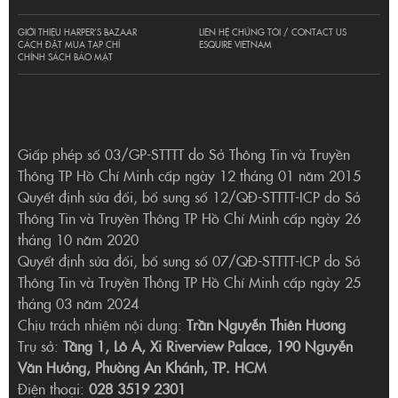
GIỚI THIỆU HARPER’S BAZAAR
LIÊN HỆ CHÚNG TÔI / CONTACT US
CÁCH ĐẶT MUA TẠP CHÍ
ESQUIRE VIETNAM
CHÍNH SÁCH BẢO MẬT
Giấp phép số 03/GP-STTTT do Sở Thông Tin và Truyền
Thông TP Hồ Chí Minh cấp ngày 12 tháng 01 năm 2015
Quyết định sửa đổi, bổ sung số 12/QĐ-STTTT-ICP do Sở
Thông Tin và Truyền Thông TP Hồ Chí Minh cấp ngày 26
tháng 10 năm 2020
Quyết định sửa đổi, bổ sung số 07/QĐ-STTTT-ICP do Sở
Thông Tin và Truyền Thông TP Hồ Chí Minh cấp ngày 25
tháng 03 năm 2024
Chịu trách nhiệm nội dung:
Trần Nguyễn Thiên Hương
Trụ sở:
Tầng 1, Lô A, Xi Riverview Palace, 190 Nguyễn
Văn Hưởng, Phường An Khánh, TP. HCM
Điện thoại:
028 3519 2301