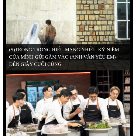
(S)TRONG TRỌNG HIẾU MANG NHIỀU KỶ NIỆM
CỦA MÌNH GỬI GẮM VÀO (ANH VẪN YÊU EM)
ĐẾN GIÂY CUỐI CÙNG