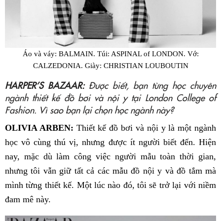
Áo và váy: BALMAIN. Túi: ASPINAL of LONDON. Vớ:
CALZEDONIA. Giày: CHRISTIAN LOUBOUTIN
HARPER’S BAZAAR:
Được biết, bạn từng học chuyên
ngành thiết kế đồ bơi và nội y tại London College of
Fashion. Vì sao bạn lại chọn học ngành này?
OLIVIA ARBEN:
Thiết kế đồ bơi và nội y là một ngành
học vô cùng thú vị, nhưng được ít người biết đến. Hiện
nay, mặc dù làm công việc người mẫu toàn thời gian,
nhưng tôi vẫn giữ tất cả các mẫu đồ nội y và đồ tắm mà
mình từng thiết kế. Một lúc nào đó, tôi sẽ trở lại với niềm
đam mê này.