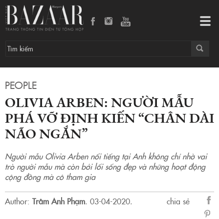
Tog
navi
PEOPLE
OLIVIA ARBEN: NGƯỜI MẪU
PHÁ VỠ ĐỊNH KIẾN “CHÂN DÀI
NÃO NGẮN”
Người mẫu Olivia Arben nổi tiếng tại Anh không chỉ nhờ vai
trò người mẫu mà còn bởi lối sống đẹp và những hoạt động
cộng đồng mà cô tham gia
Author:
Trâm Anh Phạm
.
03-04-2020.
chia sẻ
sẻ