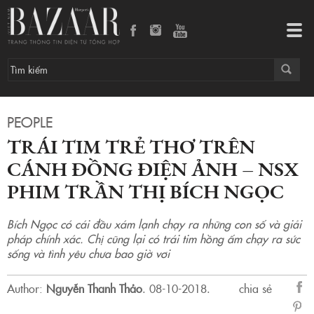
Tog
navi
PEOPLE
TRÁI TIM TRẺ THƠ TRÊN
CÁNH ĐỒNG ĐIỆN ẢNH – NSX
PHIM TRẦN THỊ BÍCH NGỌC
Bích Ngọc có cái đầu xám lạnh chạy ra những con số và giải
pháp chính xác. Chị cũng lại có trái tim hồng ấm chạy ra sức
sống và tình yêu chưa bao giờ vơi
Author:
Nguyễn Thanh Thảo
.
08-10-2018.
chia sẻ
sẻ