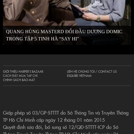
QUANG HÙNG MASTERD ĐỐI ĐẦU DƯƠNG DOMIC
TRONG TẬP 5 TINH HÀ “SAY HI”
GIỚI THIỆU HARPER’S BAZAAR
LIÊN HỆ CHÚNG TÔI / CONTACT US
CÁCH ĐẶT MUA TẠP CHÍ
ESQUIRE VIETNAM
CHÍNH SÁCH BẢO MẬT
Giấp phép số 03/GP-STTTT do Sở Thông Tin và Truyền Thông
TP Hồ Chí Minh cấp ngày 12 tháng 01 năm 2015
Quyết định sửa đổi, bổ sung số 12/QĐ-STTTT-ICP do Sở