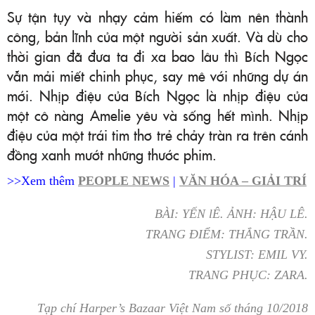
Sự tận tụy và nhạy cảm hiếm có làm nên thành
công, bản lĩnh của một người sản xuất. Và dù cho
thời gian đã đưa ta đi xa bao lâu thì Bích Ngọc
vẫn mải miết chinh phục, say mê với những dự án
mới. Nhịp điệu của Bích Ngọc là nhịp điệu của
một cô nàng Amelie yêu và sống hết mình. Nhịp
điệu của một trái tim thơ trẻ chảy tràn ra trên cánh
đồng xanh mướt những thước phim.
>>Xem thêm
PEOPLE NEWS
|
VĂN HÓA – GIẢI TRÍ
BÀI: YẾN lÊ. ẢNH: HẬU LÊ.
TRANG ĐIỂM: THẮNG TRẦN.
STYLIST: EMIL VY.
TRANG PHỤC: ZARA.
Tạp chí Harper’s Bazaar Việt Nam số tháng 10/2018