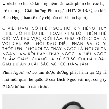
workshop chia sẻ kinh nghiệm sản xuất phim cho các bạn
trẻ tham gia Giải thưởng Phim ngắn HTV 2018. Quen biết
Bích Ngọc, bạn sẽ thấy chị hầu như luôn bận rộn.
Ở VIỆT NAM, CÓ THỂ NGỌC HƠI KÍN TIẾNG. TUY
NHIÊN, Ở NHIỀU LIÊN HOAN PHIM LỚN TRÊN THẾ
GIỚI VÀ KHU VỰC, GIỚI LÀM PHIM KHÔNG XA LẠ
VỚI CHỊ. ĐẾN NỖI ĐẠO DIỄN PHAN ĐĂNG DI
THỐT LÊN: “NGƯỜI TA THẤY NGỌC LÀ NGƯỜI TA
NGÁN LẮM RỒI ĐẤY. THẤY NGỌC LÀ BIẾT NGỌC
SẼ ẴM GIẢI”. CHẲNG LÀ KỂ SƠ SƠ CHỊ ĐÃ ĐOẠT
GIẢI DỰ ÁN XUẤT SẮC MỚI CÓ NĂM LẦN.
Phim
Người vợ ba
tìm được đường phát hành tại Mỹ là
nhờ mối quan hệ quốc tế của Bích Ngọc với một công ty
ở Đức từ hơn 5 năm trước.