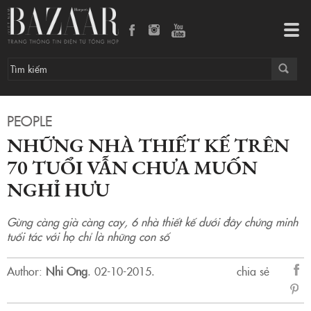
Tog
navi
PEOPLE
NHỮNG NHÀ THIẾT KẾ TRÊN
70 TUỔI VẪN CHƯA MUỐN
NGHỈ HƯU
Gừng càng già càng cay, 6 nhà thiết kế dưới đây chứng minh
tuổi tác với họ chỉ là những con số
Author:
Nhi Ong
.
02-10-2015.
chia sẻ
sẻ
Fac