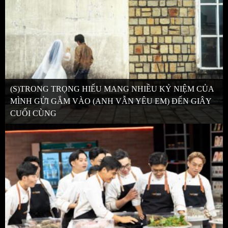
(S)TRONG TRỌNG HIẾU MANG NHIỀU KỶ NIỆM CỦA
MÌNH GỬI GẮM VÀO (ANH VẪN YÊU EM) ĐẾN GIÂY
CUỐI CÙNG