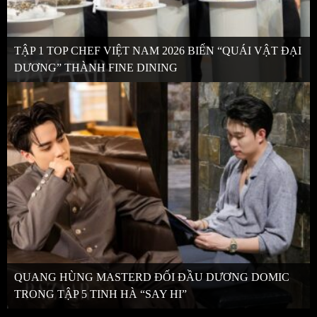
TẬP 1 TOP CHEF VIỆT NAM 2026 BIẾN “QUÁI VẬT ĐẠI
DƯƠNG” THÀNH FINE DINING
QUANG HÙNG MASTERD ĐỐI ĐẦU DƯƠNG DOMIC
TRONG TẬP 5 TINH HÀ “SAY HI”