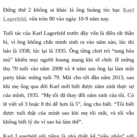
Đứng thứ 2 không ai khác là ông hoàng tóc bạc
Karl
Lagerfeld
, vừa tròn 80 vào ngày 10-9 năm nay.
Tuổi tác của Karl Lagerfeld trước đây vốn là điều rất thần
bí, vì ông không chắc mình sinh ra vào năm nào, lúc thì
bảo là 1938, lúc lại là 1935. Ông từng chơi trò “tung hỏa
mù” khiến mọi người hoang mang khi tổ chức lễ mừng
thọ 70 tuổi vào năm 2008 và 4 năm sau ông lại làm một
party khác mừng tuổi 79. Mãi cho tới đầu năm 2013, sau
khi mẹ ông qua đời Karl mới biết được năm sinh thực sự
của mình, 1935. “Mẹ tôi đã thay đổi năm sinh của tôi. Có
lẽ viết số 3 hoặc 8 thì dễ hơn là 5”, ông cho biết. “Tôi biết
được tuổi thật của mình sau khi mẹ tôi mất, và tôi vẫn
không biết lý do vì sao bà làm thế”.
Karl Lagerfeld nổi tiếng là nhà thiết kế “siêu nhân” với