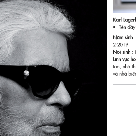
Facebook
Karl Lagerf
Tên đầy 
Năm sinh
2-2019
Nơi sinh
: 
Lĩnh vực h
tạo, nhà th
và nhà bi