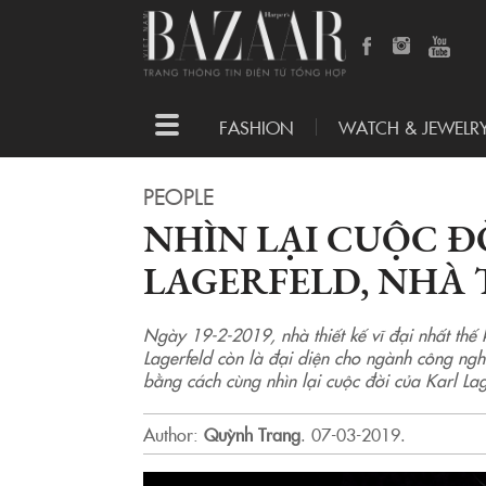
Toggle
FASHION
WATCH & JEWELR
navigation
PEOPLE
NHÌN LẠI CUỘC Đ
LAGERFELD, NHÀ 
Ngày 19-2-2019, nhà thiết kế vĩ đại nhất thế 
Lagerfeld còn là đại diện cho ngành công ngh
bằng cách cùng nhìn lại cuộc đời của Karl Lag
Author:
Quỳnh Trang
.
07-03-2019.