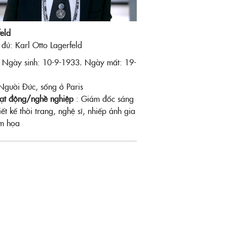
eld
đủ: Karl Otto Lagerfeld
: Ngày sinh: 10-9-1933. Ngày mất: 19-
Người Đức, sống ở Paris
oạt động/nghề nghiệp
: Giám đốc sáng
iết kế thời trang, nghệ sĩ, nhiếp ảnh gia
ếm họa