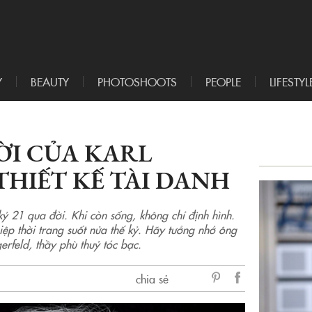
Y
BEAUTY
PHOTOSHOOTS
PEOPLE
LIFESTYL
ỜI CỦA KARL
THIẾT KẾ TÀI DANH
kỷ 21 qua đời. Khi còn sống, không chỉ định hình.
iệp thời trang suốt nửa thế kỷ. Hãy tưởng nhớ ông
erfeld, thầy phù thuỷ tóc bạc.
chia sẻ
sẻ