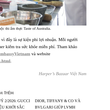
c thi ẩm thực Taste of Australia.
vì đây là sự kiện phi lợi nhuận. Mỗi người
er kiểm tra sức khỏe miễn phí. Tham khảo
EmbassyVietnam
và website
.html
.
Harper’s Bazaar Việt Nam
M THÊM
Ý 2/2026: GUCCI
DIOR, TIFFANY & CO VÀ
ỆU KHỞI SẮC
BVLGARI GIÚP LVMH