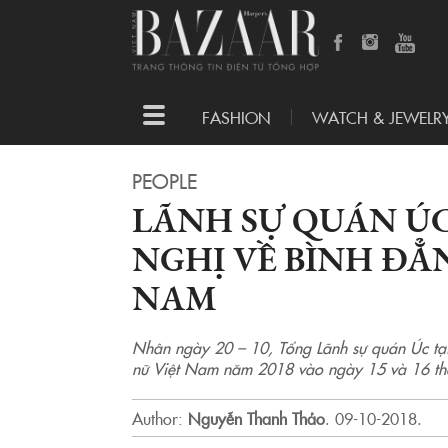
Toggle
FASHION
WATCH & JEWELR
navigation
PEOPLE
LÃNH SỰ QUÁN Ú
NGHỊ VỀ BÌNH ĐẲN
NAM
Nhân ngày 20 – 10, Tổng Lãnh sự quán Úc tại
nữ Việt Nam năm 2018 vào ngày 15 và 16 t
Author:
Nguyễn Thanh Thảo
.
09-10-2018.