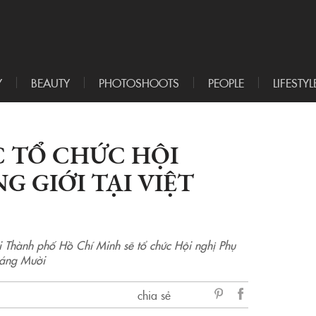
Y
BEAUTY
PHOTOSHOOTS
PEOPLE
LIFESTYL
C TỔ CHỨC HỘI
G GIỚI TẠI VIỆT
 Thành phố Hồ Chí Minh sẽ tổ chức Hội nghị Phụ
háng Mười
chia sẻ
sẻ