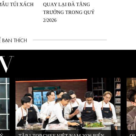
MẪU TÚI XÁCH
QUAY LẠI ĐÀ TĂNG
TRƯỞNG TRONG QUÝ
2/2026
KỶ
TẬP 1 TOP CHEF VIỆT NAM 2026 BIẾN
QU