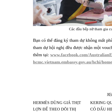
Các đầu bếp nữ tham gia cuộ
Bạn có thể đăng ký tham dự không mất phí 
tham dự hội nghị đều được nhận một vouch
thêm tại:
www.facebook.com/Australian
hcmc.vietnam.embassy.gov.au/hchi/home
XE
HERMÈS DÙNG GIÁ THỊT
KERING QU
LỢN ĐỂ THEO DÕI THỊ
CÓ DẤU HI