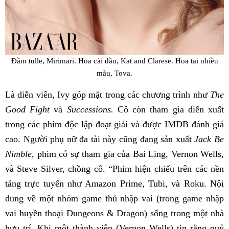
Đầm tulle, Mirimari. Hoa cài đầu, Kat and Clarese. Hoa tai nhiều
màu, Tova.
Là diễn viên, Ivy góp mặt trong các chương trình như
The
Good Fight
và
Successions.
Cô còn tham gia diễn xuất
trong các phim độc lập đoạt giải và được IMDB đánh giá
cao. Người phụ nữ đa tài này cũng đang sản xuất
Jack Be
Nimble
, phim có sự tham gia của Bai Ling, Vernon Wells,
và Steve Silver, chồng cô. “Phim hiện chiếu trên các nền
tảng trực tuyến như Amazon Prime, Tubi, và Roku. Nội
dung về một nhóm game thủ nhập vai (trong game nhập
vai huyền thoại Dungeons & Dragon) sống trong một nhà
hưu trí. Khi một thành viên (Vernon Wells) tin rằng quỷ