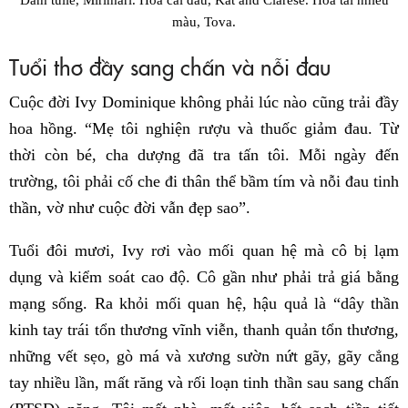
màu, Tova.
Tuổi thơ đầy sang chấn và nỗi đau
Cuộc đời Ivy Dominique không phải lúc nào cũng trải đầy
hoa hồng. “Mẹ tôi nghiện rượu và thuốc giảm đau. Từ
thời còn bé, cha dượng đã tra tấn tôi. Mỗi ngày đến
trường, tôi phải cố che đi thân thể bầm tím và nỗi đau tinh
thần, vờ như cuộc đời vẫn đẹp sao”.
Tuổi đôi mươi, Ivy rơi vào mối quan hệ mà cô bị lạm
dụng và kiểm soát cao độ. Cô gần như phải trả giá bằng
mạng sống. Ra khỏi mối quan hệ, hậu quả là “dây thần
kinh tay trái tổn thương vĩnh viễn, thanh quản tổn thương,
những vết sẹo, gò má và xương sườn nứt gãy, gãy cẳng
tay nhiều lần, mất răng và rối loạn tinh thần sau sang chấn