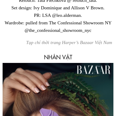
Retouch: Tata Plechkova @ retouch_tata.
Set design: Ivy Dominique and Allison V Brown.
PR: LSA @leo.alderman.
Wardrobe: pulled from The Confessional Showroom NY
@the_confessional_showroom_nyc
Tạp chí thời trang Harper’s Bazaar Việt Nam
NHÂN VẬT