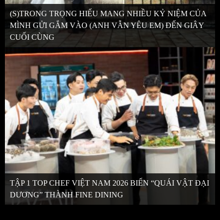
(S)TRONG TRỌNG HIẾU MANG NHIỀU KỶ NIỆM CỦA
MÌNH GỬI GẮM VÀO (ANH VẪN YÊU EM) ĐẾN GIÂY
CUỐI CÙNG
TẬP 1 TOP CHEF VIỆT NAM 2026 BIẾN “QUÁI VẬT ĐẠI
DƯƠNG” THÀNH FINE DINING