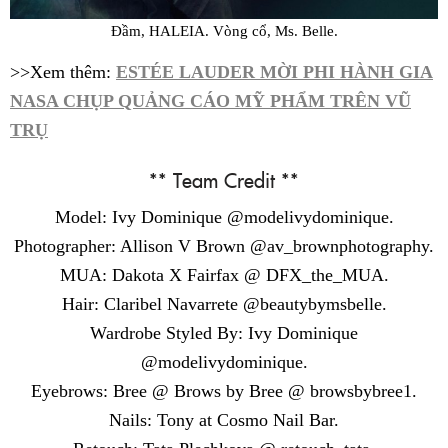
Đầm, HALEIA. Vòng cổ, Ms. Belle.
>>Xem thêm:
ESTÉE LAUDER MỜI PHI HÀNH GIA
NASA CHỤP QUẢNG CÁO MỸ PHẨM TRÊN VŨ
TRỤ
** Team Credit **
Model: Ivy Dominique @modelivydominique.
Photographer: Allison V Brown @av_brownphotography.
MUA: Dakota X Fairfax @ DFX_the_MUA.
Hair: Claribel Navarrete @beautybymsbelle.
Wardrobe Styled By: Ivy Dominique
@modelivydominique.
Eyebrows: Bree @ Brows by Bree @ browsbybree1.
Nails: Tony at Cosmo Nail Bar.