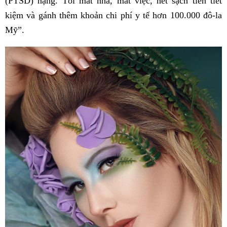
(PTSD) nặng. Tôi mất nhà, mất việc, hết sạch tiền tiết
kiệm và gánh thêm khoản chi phí y tế hơn 100.000 đô-la
Mỹ”.