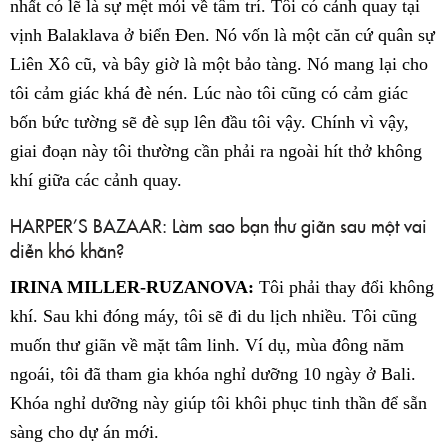
nhất có lẽ là sự mệt mỏi về tâm trí. Tôi có cảnh quay tại
vịnh Balaklava ở biển Đen. Nó vốn là một căn cứ quân sự
Liên Xô cũ, và bây giờ là một bảo tàng. Nó mang lại cho
tôi cảm giác khá đè nén. Lúc nào tôi cũng có cảm giác
bốn bức tường sẽ đè sụp lên đầu tôi vậy. Chính vì vậy,
giai đoạn này tôi thường cần phải ra ngoài hít thở không
khí giữa các cảnh quay.
HARPER’S BAZAAR: Làm sao bạn thư giãn sau một vai
diễn khó khăn?
IRINA MILLER-RUZANOVA:
Tôi phải thay đổi không
khí. Sau khi đóng máy, tôi sẽ đi du lịch nhiều. Tôi cũng
muốn thư giãn về mặt tâm linh. Ví dụ, mùa đông năm
ngoái, tôi đã tham gia khóa nghỉ dưỡng 10 ngày ở Bali.
Khóa nghỉ dưỡng này giúp tôi khôi phục tinh thần để sẵn
sàng cho dự án mới.