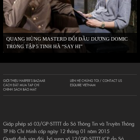
QUANG HÙNG MASTERD ĐỐI ĐẦU DƯƠNG DOMIC
TRONG TẬP 5 TINH HÀ “SAY HI”
GIỚI THIỆU HARPER’S BAZAAR
LIÊN HỆ CHÚNG TÔI / CONTACT US
CÁCH ĐẶT MUA TẠP CHÍ
ESQUIRE VIETNAM
CHÍNH SÁCH BẢO MẬT
Giấp phép số 03/GP-STTTT do Sở Thông Tin và Truyền Thông
TP Hồ Chí Minh cấp ngày 12 tháng 01 năm 2015
Quyết định sửa đổi, bổ sung số 12/QĐ-STTTT-ICP do Sở