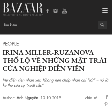
Tog
navi
PEOPLE
IRINA MILLER-RUZANOVA
THỔ LỘ VỀ NHỮNG MẶT TRÁI
CỦA NGHIỆP DIỄN VIÊN
Nữ diễn viên nhận xét: Không nên chấp nhận cái "tốt" – nó là
kẻ thù của sự "xuất sắc"
Author:
Anh Nguyễn
.
10-10-2019.
chia sẻ
sẻ
Fac