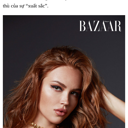
thù của sự “xuất sắc”.