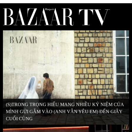
(S)TRONG TRỌNG HIẾU MANG NHIỀU KỶ NIỆM CỦA
MÌNH GỬI GẮM VÀO (ANH VẪN YÊU EM) ĐẾN GIÂY
CUỐI CÙNG