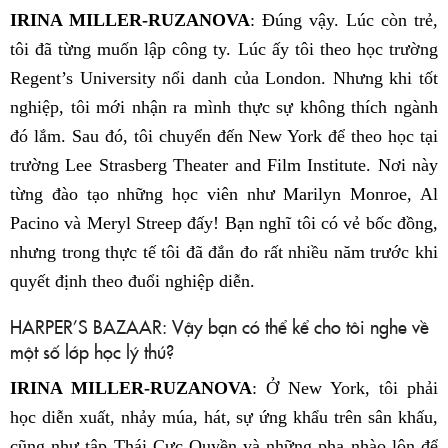
IRINA MILLER-RUZANOVA
: Đúng vậy. Lúc còn trẻ,
tôi đã từng muốn lập công ty. Lúc ấy tôi theo học trường
Regent’s University nổi danh của London. Nhưng khi tốt
nghiệp, tôi mới nhận ra mình thực sự không thích ngành
đó lắm. Sau đó, tôi chuyển đến New York để theo học tại
trường Lee Strasberg Theater and Film Institute. Nơi này
từng đào tạo những học viên như Marilyn Monroe, Al
Pacino và Meryl Streep đấy! Bạn nghĩ tôi có vẻ bốc đồng,
nhưng trong thực tế tôi đã đắn đo rất nhiều năm trước khi
quyết định theo đuổi nghiệp diễn.
HARPER’S BAZAAR: Vậy bạn có thể kể cho tôi nghe về
một số lớp học lý thú?
IRINA MILLER-RUZANOVA
: Ở New York, tôi phải
học diễn xuất, nhảy múa, hát, sự ứng khẩu trên sân khấu,
cũng như tập Thái Cực Quyền và những pha nhào lộn để