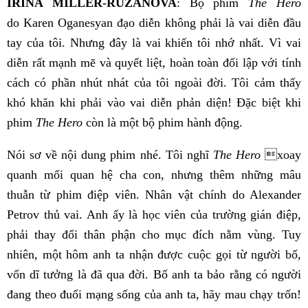
IRINA MILLER-RUZANOVA
: Bộ phim
The Hero
do Karen Oganesyan đạo diễn không phải là vai diễn đầu
tay của tôi. Nhưng đây là vai khiến tôi nhớ nhất. Vì vai
diễn rất mạnh mẽ và quyết liệt, hoàn toàn đối lập với tính
cách có phần nhút nhát của tôi ngoài đời. Tôi cảm thấy
khó khăn khi phải vào vai diễn phản diện! Đặc biệt khi
phim
The Hero
còn là một bộ phim hành động.
Nói sơ về nội dung phim nhé. Tôi nghĩ
The Hero
xoay
quanh mối quan hệ cha con, nhưng thêm những mâu
thuẫn từ phim điệp viên. Nhân vật chính do Alexander
Petrov thủ vai. Anh ấy là học viên của trường gián điệp,
phải thay đổi thân phận cho mục đích nằm vùng. Tuy
nhiên, một hôm anh ta nhận được cuộc gọi từ người bố,
vốn dĩ tưởng là đã qua đời. Bố anh ta bảo rằng có người
đang theo đuổi mạng sống của anh ta, hãy mau chạy trốn!