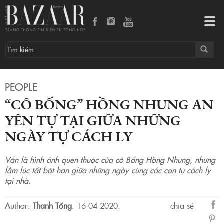
Tog
navi
PEOPLE
“CÔ BỐNG” HỒNG NHUNG AN
YÊN TỰ TẠI GIỮA NHỮNG
NGÀY TỰ CÁCH LY
Vẫn là hình ảnh quen thuộc của cô Bống Hồng Nhung, nhưng
lắm lúc tất bật hơn giữa những ngày cùng các con tự cách ly
tại nhà.
Author:
Thanh Tống
.
16-04-2020.
chia sẻ
sẻ