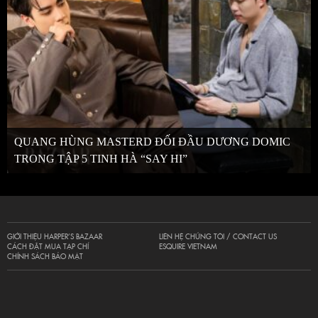
QUANG HÙNG MASTERD ĐỐI ĐẦU DƯƠNG DOMIC
TRONG TẬP 5 TINH HÀ “SAY HI”
GIỚI THIỆU HARPER’S BAZAAR
LIÊN HỆ CHÚNG TÔI / CONTACT US
CÁCH ĐẶT MUA TẠP CHÍ
ESQUIRE VIETNAM
CHÍNH SÁCH BẢO MẬT