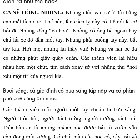
diễn ra như thế nào?
CA SỸ HỒNG NHUNG:
Nhung nhìn vạn sự ở đời bằng
con mắt tích cực. Thế nên, lần cách ly này có thể nói là cơ
hội để Nhung sống “xa hoa”. Không có ông bà ngoại hay
chú lái xe đỡ đần một tay, Nhung phải buông tay này, bắt
tay kia. Hơi mệt nhưng lại thấy vui! Nhung và hai bé đã
có những phút giây quây quần. Các thành viên lại hiểu
nhau hơn một chút, tìm cách xoay sở với những thứ “hơi
xấu một tí” của người kia.
Buổi sáng, cả gia đình có bữa sáng tấp nập và có phần
phủ phê cùng âm nhạc.
Các thành viên mỗi người một tay chuẩn bị bữa sáng.
Người trộn bột, người đánh trứng, người nướng bánh mì.
Trên bàn ăn là những nhành hoa được hái từ vườn vẫn
còn đọng mùi sương. Có chút màu của hoa cỏ, cây trái và