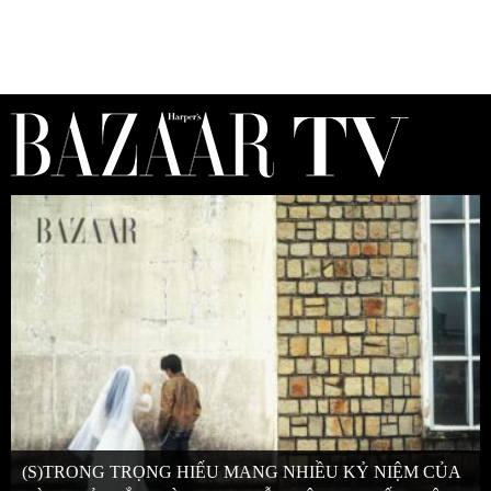
(S)TRONG TRỌNG HIẾU MANG NHIỀU KỶ NIỆM CỦA