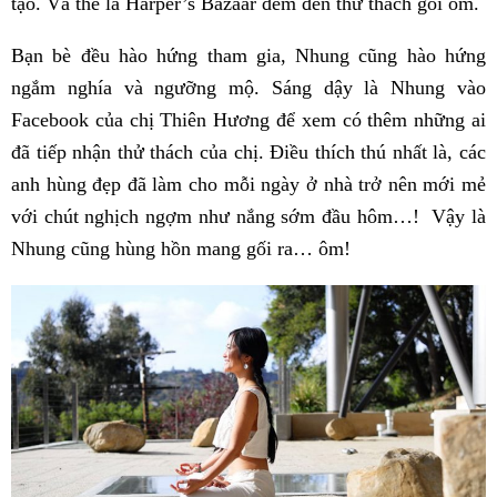
tạo. Và thế là Harper’s Bazaar đem đến thử thách gối ôm.
Bạn bè đều hào hứng tham gia, Nhung cũng hào hứng
ngắm nghía và ngưỡng mộ. Sáng dậy là Nhung vào
Facebook của chị Thiên Hương để xem có thêm những ai
đã tiếp nhận thử thách của chị. Điều thích thú nhất là, các
anh hùng đẹp đã làm cho mỗi ngày ở nhà trở nên mới mẻ
với chút nghịch ngợm như nắng sớm đầu hôm…! Vậy là
Nhung cũng hùng hồn mang gối ra… ôm!