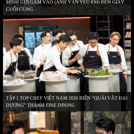
MÌNH GỬI GẮM VÀO (ANH VẪN YÊU EM) ĐẾN GIÂY
CUỐI CÙNG
TẬP 1 TOP CHEF VIỆT NAM 2026 BIẾN “QUÁI VẬT ĐẠI
DƯƠNG” THÀNH FINE DINING