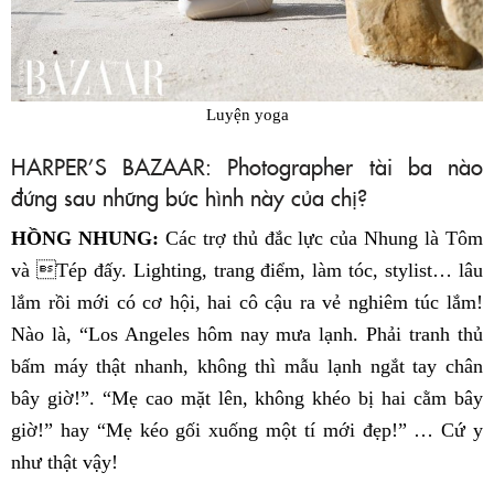
Luyện yoga
HARPER’S BAZAAR: Photographer tài ba nào
đứng sau những bức hình này của chị?
HỒNG NHUNG:
Các trợ thủ đắc lực của Nhung là Tôm
và Tép đấy. Lighting, trang điểm, làm tóc, stylist… lâu
lắm rồi mới có cơ hội, hai cô cậu ra vẻ nghiêm túc lắm!
Nào là, “Los Angeles hôm nay mưa lạnh. Phải tranh thủ
bấm máy thật nhanh, không thì mẫu lạnh ngắt tay chân
bây giờ!”. “Mẹ cao mặt lên, không khéo bị hai cằm bây
giờ!” hay “Mẹ kéo gối xuống một tí mới đẹp!” … Cứ y
như thật vậy!