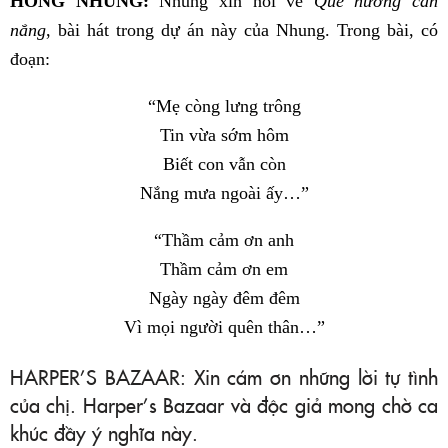
HỒNG NHUNG:
Nhung xin nói về
Quê hương cần
nắng
, bài hát trong dự án này của Nhung. Trong bài, có
đoạn:
“Mẹ còng lưng trông
Tin vừa sớm hôm
Biết con vẫn còn
Nắng mưa ngoài ấy…”
“Thầm cảm ơn anh
Thầm cảm ơn em
Ngày ngày đêm đêm
Vì mọi người quên thân…”
HARPER’S BAZAAR: Xin cám ơn những lời tự tình
của chị. Harper’s Bazaar và độc giả mong chờ ca
khúc đầy ý nghĩa này.