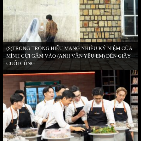
(S)TRONG TRỌNG HIẾU MANG NHIỀU KỶ NIỆM CỦA
MÌNH GỬI GẮM VÀO (ANH VẪN YÊU EM) ĐẾN GIÂY
CUỐI CÙNG