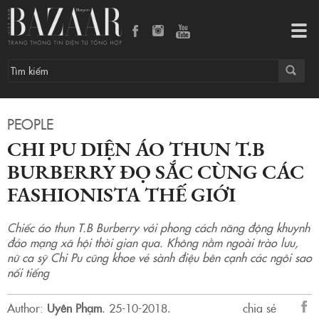
Tog
navi
PEOPLE
CHI PU DIỆN ÁO THUN T.B
BURBERRY ĐỌ SẮC CÙNG CÁC
FASHIONISTA THẾ GIỚI
Chiếc áo thun T.B Burberry với phong cách năng động khuynh
đảo mạng xã hội thời gian qua. Không nằm ngoài trào lưu,
nữ ca sỹ Chi Pu cũng khoe vẻ sành điệu bên cạnh các ngôi sao
nổi tiếng
Author:
Uyên Phạm
.
25-10-2018.
chia sẻ