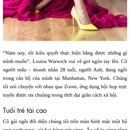
“Năm nay, tôi kiên quyết thực hiện bằng được những gì
mình muốn”, Louisa Warwick vui vẻ giơ ngón tay lên. Cô
người mẫu – doanh nhân 28 tuổi, người Anh, đang ngồi
trong căn hộ của mình tại Manhattan, New York. Chúng
tôi nói chuyện với nhau qua Zoom, ứng dụng hội họp trực
tuyến được ưa chuộng trong thời đại giãn cách xã hội.
Tuổi trẻ tài cao
Cô gái ngồi đối diện chúng tôi trên màn hình mặc một bộ
vest xanh navy, cài hai hàng nút vàng. Áo cổ lọ cùng tông