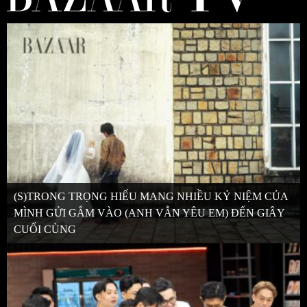
(S)TRONG TRỌNG HIẾU MANG NHIỀU KỶ NIỆM CỦA
MÌNH GỬI GẮM VÀO (ANH VẪN YÊU EM) ĐẾN GIÂY
CUỐI CÙNG