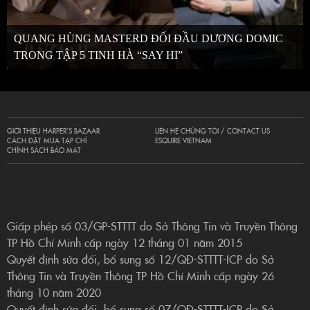
QUANG HÙNG MASTERD ĐỐI ĐẦU DƯƠNG DOMIC
TRONG TẬP 5 TINH HÀ “SAY HI”
GIỚI THIỆU HARPER’S BAZAAR
LIÊN HỆ CHÚNG TÔI / CONTACT US
CÁCH ĐẶT MUA TẠP CHÍ
ESQUIRE VIETNAM
CHÍNH SÁCH BẢO MẬT
Giấp phép số 03/GP-STTTT do Sở Thông Tin và Truyền Thông
TP Hồ Chí Minh cấp ngày 12 tháng 01 năm 2015
Quyết định sửa đổi, bổ sung số 12/QĐ-STTTT-ICP do Sở
Thông Tin và Truyền Thông TP Hồ Chí Minh cấp ngày 26
tháng 10 năm 2020
Quyết định sửa đổi, bổ sung số 07/QĐ-STTTT-ICP do Sở