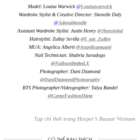
Model: Louisa Warwick
@
Louisawarwick
Wardrobe Stylist & Creative Director: Shenelle Daly
@
Adorablenellz
Assistant Wardrobe Stylist: Justin Henry
@Jhenstyled
Hairstylist: Zullay Sevilla
@I_am_Zullay
MUA: Angelica Alberti
@Angelicamuanj
Nail Technician: Shabria Savadogo
@Nailsunlimited.X
Photographer: Dani Diamond
@DaniDiamondPhotography
BTS Photographer/Videographer: Talya Bandel
@CarpeFashionDiem
Tạp chí thời trang Harper’s Bazaar Vietnam