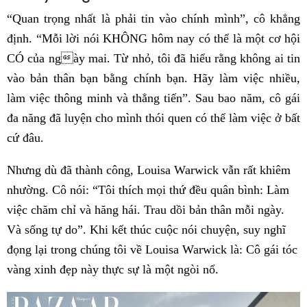
“Quan trọng nhất là phải tin vào chính mình”, cô khẳng
định. “Mỗi lời nói KHÔNG hôm nay có thể là một cơ hội
CÓ của ngày mai. Từ nhỏ, tôi đã hiểu rằng không ai tin
vào bản thân bạn bằng chính bạn. Hãy làm việc nhiều,
làm việc thông minh và thẳng tiến”. Sau bao năm, cô gái
đa năng đã luyện cho mình thói quen có thể làm việc ở bất
cứ đâu.
Nhưng dù đã thành công, Louisa Warwick vẫn rất khiêm
nhường. Cô nói: “Tôi thích mọi thứ đều quân bình: Làm
việc chăm chỉ và hăng hái. Trau dồi bản thân mỗi ngày.
Và sống tự do”. Khi kết thúc cuộc nói chuyện, suy nghĩ
đọng lại trong chúng tôi về Louisa Warwick là: Cô gái tóc
vàng xinh đẹp này thực sự là một ngòi nổ.