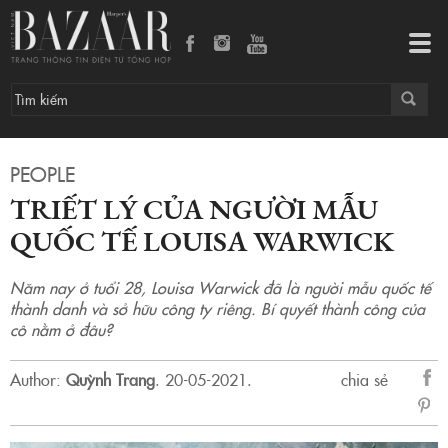
Tog
navi
PEOPLE
TRIẾT LÝ CỦA NGƯỜI MẪU
QUỐC TẾ LOUISA WARWICK
Năm nay ở tuổi 28, Louisa Warwick đã là người mẫu quốc tế
thành danh và sở hữu công ty riêng. Bí quyết thành công của
cô nằm ở đâu?
Author:
Quỳnh Trang
.
20-05-2021.
chia sẻ
sẻ
Fac