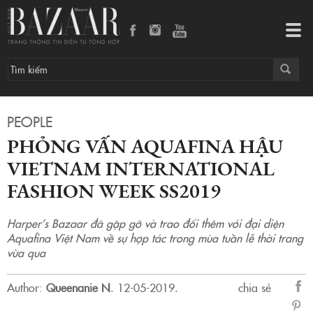
Tog
navi
PEOPLE
PHỎNG VẤN AQUAFINA HẬU
VIETNAM INTERNATIONAL
FASHION WEEK SS2019
Harper’s Bazaar đã gặp gỡ và trao đổi thêm với đại diện
Aquafina Việt Nam về sự hợp tác trong mùa tuần lễ thời trang
vừa qua
Author:
Queenanie N
.
12-05-2019.
chia sẻ
sẻ