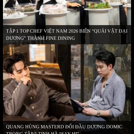
TẬP 1 TOP CHEF VIỆT NAM 2026 BIẾN “QUÁI VẬT ĐẠI
DƯƠNG” THÀNH FINE DINING
QUANG HÙNG MASTERD ĐỐI ĐẦU DƯƠNG DOMIC
TRONG TẬP 5 TINH HÀ “SAY HI”