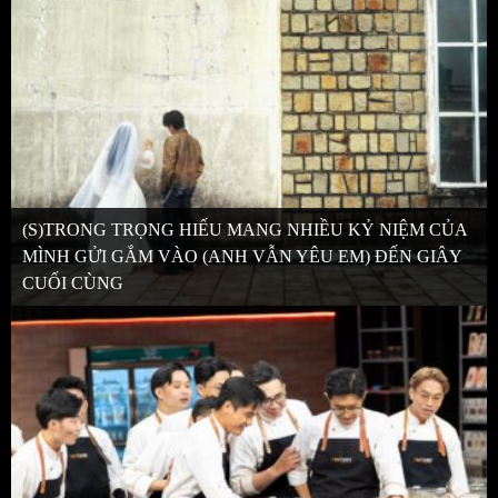
(S)TRONG TRỌNG HIẾU MANG NHIỀU KỶ NIỆM CỦA
MÌNH GỬI GẮM VÀO (ANH VẪN YÊU EM) ĐẾN GIÂY
CUỐI CÙNG