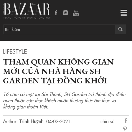
Tham quan không gian mới của nhà hàng SH Garden tại Đồng Khởi
Tog
navi
LIFESTYLE
THAM QUAN KHÔNG GIAN
MỚI CỦA NHÀ HÀNG SH
GARDEN TẠI ĐỒNG KHỞI
16 năm có mặt tại Sài Thành, SH Garden trở thành địa điểm
quen thuộc của thực khách muốn thưởng thức ẩm thực và
không gian thuần Việt.
Author:
Trinh Huỳnh
.
04-02-2021.
chia sẻ
sẻ