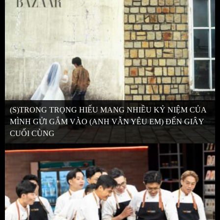
(S)TRONG TRỌNG HIẾU MANG NHIỀU KỶ NIỆM CỦA
MÌNH GỬI GẮM VÀO (ANH VẪN YÊU EM) ĐẾN GIÂY
CUỐI CÙNG