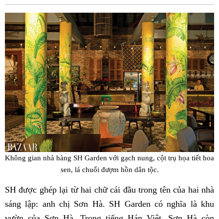
Fac
Không gian nhà hàng SH Garden với gạch nung, cột trụ họa tiết hoa
sen, lá chuối đượm hồn dân tộc.
SH được ghép lại từ hai chữ cái đầu trong tên của hai nhà
sáng lập: anh chị Sơn Hà. SH Garden có nghĩa là khu
vườn của Sơn Hà. Trong tiếng Hán Việt, Sơn Hà còn