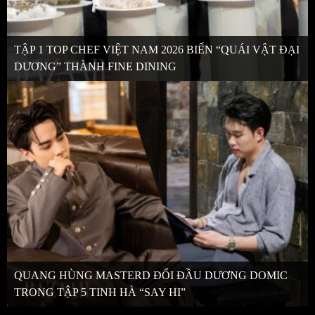
TẬP 1 TOP CHEF VIỆT NAM 2026 BIẾN “QUÁI VẬT ĐẠI
DƯƠNG” THÀNH FINE DINING
QUANG HÙNG MASTERD ĐỐI ĐẦU DƯƠNG DOMIC
TRONG TẬP 5 TINH HÀ “SAY HI”