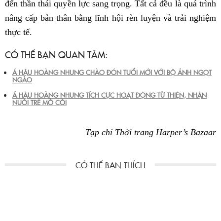
đến thần thái quyền lực sang trọng. Tất cả đều là quá trình
nâng cấp bản thân bằng lĩnh hội rèn luyện và trải nghiệm
thực tế.
CÓ THỂ BẠN QUAN TÂM:
Á HẬU HOÀNG NHUNG CHÀO ĐÓN TUỔI MỚI VỚI BỘ ẢNH NGỌT
NGÀO
Á HẬU HOÀNG NHUNG TÍCH CỰC HOẠT ĐỘNG TỪ THIỆN, NHẬN
NUÔI TRẺ MỒ CÔI
Tạp chí Thời trang Harper’s Bazaar