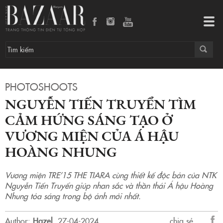
Nguyễn Tiến Truyển tìm cảm hứng sáng tạo ở vương miện của Á hậu Hoàng Nhung
Tog
navi
PHOTOSHOOTS
NGUYỄN TIẾN TRUYỂN TÌM
CẢM HỨNG SÁNG TẠO Ở
VƯƠNG MIỆN CỦA Á HẬU
HOÀNG NHUNG
Vương miện TRE’15 THE TIARA cùng thiết kế độc bản của NTK
Nguyễn Tiến Truyển giúp nhan sắc và thần thái Á hậu Hoàng
Nhung tỏa sáng trong bộ ảnh mới nhất.
Author:
Hazel
.
27-04-2024.
chia sẻ