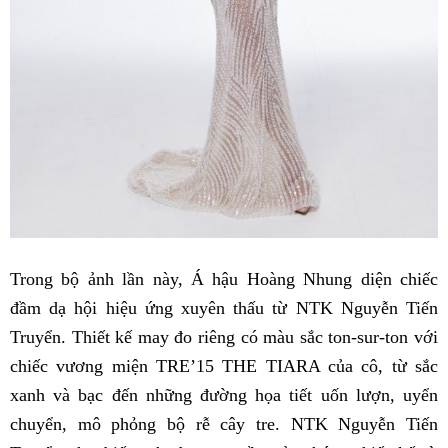
Trong bộ ảnh lần này, Á hậu Hoàng Nhung diện chiếc
đầm dạ hội hiệu ứng xuyên thấu từ NTK Nguyễn Tiến
Truyển. Thiết kế may đo riêng có màu sắc ton-sur-ton với
chiếc vương miện TRE’15 THE TIARA của cô, từ sắc
xanh và bạc đến những đường họa tiết uốn lượn, uyển
chuyển, mô phỏng bộ rễ cây tre. NTK Nguyễn Tiến