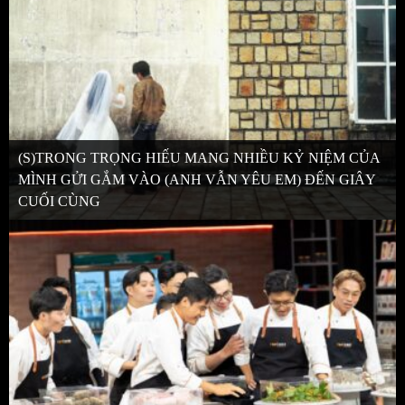
(S)TRONG TRỌNG HIẾU MANG NHIỀU KỶ NIỆM CỦA
MÌNH GỬI GẮM VÀO (ANH VẪN YÊU EM) ĐẾN GIÂY
CUỐI CÙNG