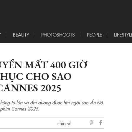
Y
BEAUTY
PHOTOSHOOTS
PEOPLE
LIFESTYL
YỂN MẤT 400 GIỜ
PHỤC CHO SAO
CANNES 2025
 hứng từ lửa và đại dương được hai ngôi sao Ấn Độ
n phim Cannes 2025.
chia sẻ
sẻ